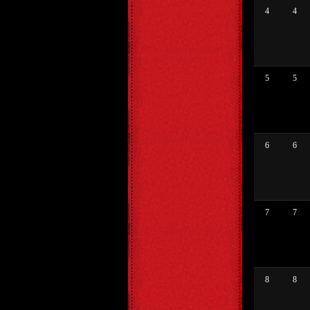
4
4
5
5
6
6
7
7
8
8