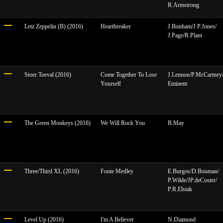
R.Armstrong
Letz Zeppelin (B) (2016)
Heartbreaker
J.Bonham/J.P.Jones/
J.Page/R.Plant
Stoer Toeval (2016)
Come Together To Lose
J.Lennon/P.McCartney
Yourself
Eminem
The Green Monkeys (2016)
We Will Rock You
B.May
Three/Third XL (2016)
Foute Medley
E.Burgos/D.Bouman/
P.Wilde/JP.deCoster/
P.R.Elstak
Level Up (2016)
I'm A Believer
N.Diamond