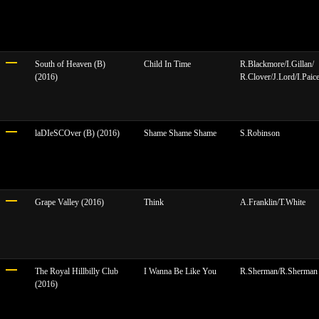
South of Heaven (B)
Child In Time
R.Blackmore/I.Gillan/
(2016)
R.Clover/J.Lord/I.Paic
laDIeSCOver (B) (2016)
Shame Shame Shame
S.Robinson
Grape Valley (2016)
Think
A.Franklin/T.White
The Royal Hillbilly Club
I Wanna Be Like You
R.Sherman/R.Sherman
(2016)