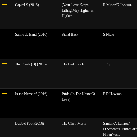
Capital S (2016)
(Your Love Keeps
R.Minor/G.Jackson
Lifting Me) Higher &
Higher
Sanne de Band (2016)
Stand Back
S.Nicks
The Pixels (B) (2016)
The Bad Touch
J.Pop
In the Name of (2016)
Pride (In The Name Of
P.D.Hewson
Love)
Dubbel Fout (2016)
The Clash Mash
Simian/A.Lennox/
D.Stewart/J.Timberlake
H.vanVeen/