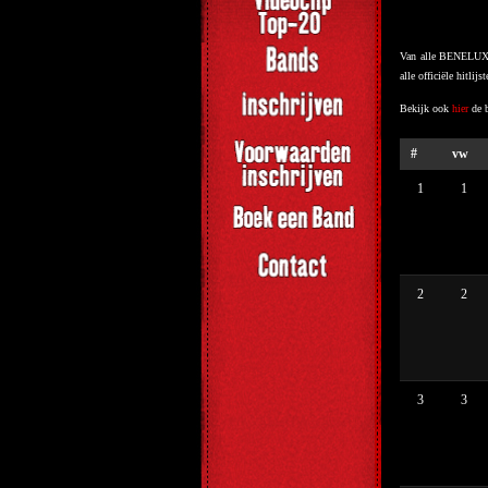
Van alle BENELUX S
alle officiële hitlij
Bekijk ook
hier
de b
#
vw
1
1
2
2
3
3