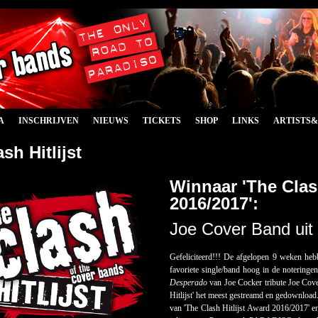
A
INSCHRIJVEN
NIEUWS
TICKETS
SHOP
LINKS
ARTISTS
sh Hitlijst
Winnaar 'The Clash
2016/2017':
Joe Cover Band uit
Gefeliciteerd!!! De afgelopen 9 weken heb
favoriete single/band hoog in de notering
Desperado
van Joe Cocker tribute Joe Cov
Hitlijst' het meest gestreamd en gedownloa
van 'The Clash Hitlijst Award 2016/2017' 