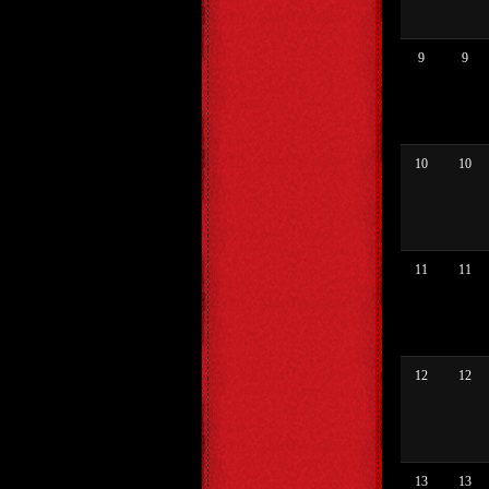
9
9
10
10
11
11
12
12
13
13