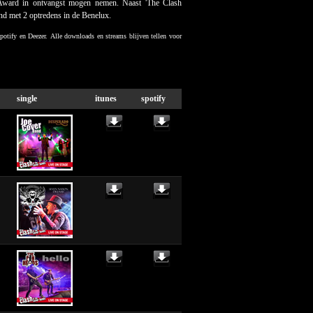
Award in ontvangst mogen nemen. Naast 'The Clash
nd met 2 optredens in de Benelux.
Spotify en Deezer.
Alle downloads en streams blijven tellen voor
single
itunes
spotify