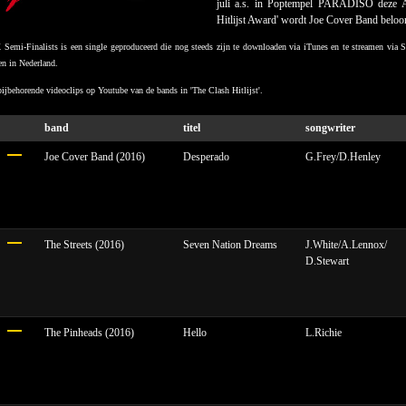
juli a.s. in Poptempel PARADISO deze 
Hitlijst Award' wordt Joe Cover Band beloo
emi-Finalists is een single geproduceerd
die nog steeds zijn te downloaden via iTunes en te streamen via 
sten in Nederland.
ijbehorende videoclips op Youtube van de bands in 'The Clash Hitlijst'.
band
titel
songwriter
Joe Cover Band (2016)
Desperado
G.Frey/D.Henley
The Streets (2016)
Seven Nation Dreams
J.White/A.Lennox/
D.Stewart
The Pinheads (2016)
Hello
L.Richie