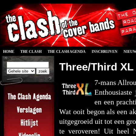
HOME
THE CLASH
THE CLASH AGENDA
INSCHRIJVEN
NIEU
Three/Third XL 
7-mans Allrou
Enthousiaste 
en een prachti
Wat ooit begon als een ak
uitgegroeid uit tot een g
te veroveren! Uit heel 