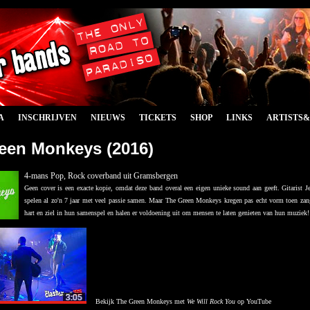
A
INSCHRIJVEN
NIEUWS
TICKETS
SHOP
LINKS
ARTISTS
een Monkeys (2016)
4-mans Pop, Rock coverband uit Gramsbergen
Geen cover is een exacte kopie, omdat deze band overal een eigen unieke sound aan geeft.
Gitarist 
spelen al zo'n 7 jaar met veel passie samen.
Maar The Green Monkeys kregen pas echt vorm toen zang
hart en ziel in hun samenspel en halen er voldoening uit om mensen te laten genieten van hun muziek!
Bekijk The Green Monkeys met
We Will Rock You
op YouTube