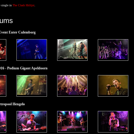
 single in
The Clash Hitlijst
.
bums
 Event Enter Culemborg
016 - Podium Gigant Apeldoorn
etropool Hengelo