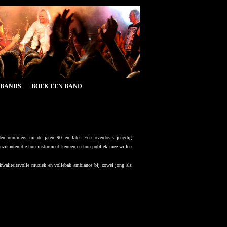
&BANDS
BOEK EEN BAND
uden nummers uit de jaren 90 en later. Een overdosis jeugdig
muzikanten die hun instrument kennen en hun publiek mee willen
kwaliteitsvolle muziek en vollebak ambiance bij zowel jong als