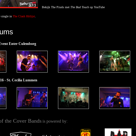
Bekijk The Pixels met
The Bad Touch
op YouTube
 single in
The Clash Hitlijst
.
bums
 Event Enter Culemborg
16 - St. Cecilia Lummen
of the Cover Bands
is powered by: