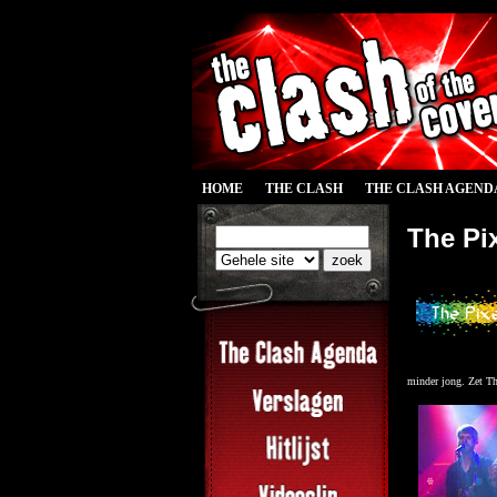
HOME
THE CLASH
THE CLASH AGEND
The Pix
minder jong. Zet Th