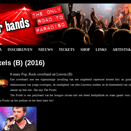
A
INSCHRIJVEN
NIEUWS
TICKETS
SHOP
LINKS
ARTISTS
els (B) (2016)
8-mans Pop, Rock coverband uit Leuven (B)
Een coverband met een eigenzinnige invulling van een uitgebreid repertoire actuele hits en go
enthousiasme van jonge twintigers, de snedigheid van elke Leuvense student en de bezetenheid van 
nemen op hun reis. Dat zijn The Pixels.
The Pixels is een partyband van het hoogste niveau met een breed doelpubliek en staan garant voor 
e Pixels op het podium en het feest barst los!