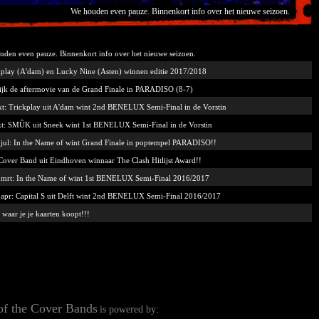
We houden even pauze. Binnenkort info over het nieuwe seizoen.
uden even pauze. Binnenkort info over het nieuwe seizoen.
kplay (A'dam) en Lucky Nine (Asten) winnen editie 2017/2018
ijk de aftermovie van de Grand Finale in PARADISO (8-7)
kt: Trickplay uit A'dam wint 2nd BENELUX Semi-Final in de Vorstin
kt: SMÛK uit Sneek wint 1st BENELUX Semi-Final in de Vorstin
 jul: In the Name of wint Grand Finale in poptempel PARADISO!!
Cover Band uit Eindhoven winnaar The Clash Hitlijst Award!!
 mrt: In the Name of wint 1st BENELUX Semi-Final 2016/2017
 apr: Capital S uit Delft wint 2nd BENELUX Semi-Final 2016/2017
 waar je je kaarten koopt!!!
of the Cover Bands
is powered by: