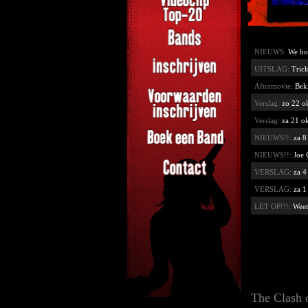
NIEUWS:
We ho
UITSLAG:
Tric
Aftermovie:
Bek
Verslag:
zo 22 o
Verslag:
za 21 o
NIEUWS!!:
za 8
NIEUWS!!:
Joe 
VERSLAG:
za 4
VERSLAG:
za 1
LET OP!!!:
Weet
The Clash 