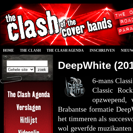
HOME
THE CLASH
THE CLASH AGENDA
INSCHRIJVEN
NIEU
DeepWhite (201
6-mans Classi
Classic Rock
opzwepend, v
Brabantse formatie Deep
het timmeren als succesvo
wol geverfde muzikanten e