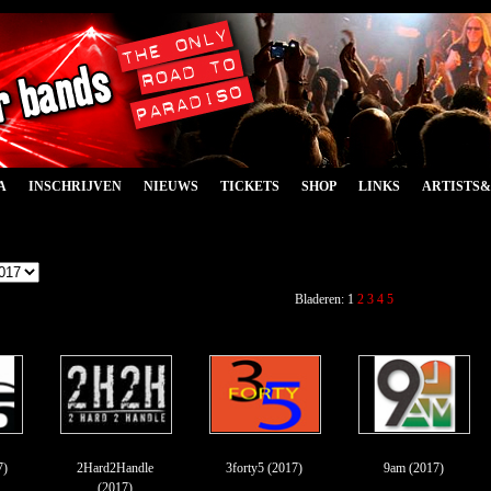
A
INSCHRIJVEN
NIEUWS
TICKETS
SHOP
LINKS
ARTISTS
Bladeren: 1
2
3
4
5
7)
2Hard2Handle
3forty5 (2017)
9am (2017)
(2017)