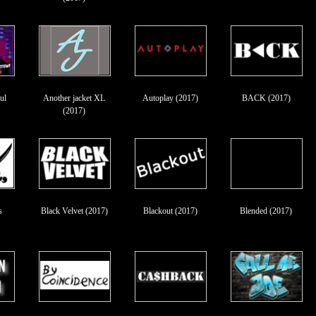
ul
Another jacket XL
Autoplay (2017)
BACK (2017)
(2017)
s
Black Velvet (2017)
Blackout (2017)
Blended (2017)