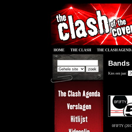
HOME
THE CLASH
THE CLASH AGEND
Bands
Kies een jaar:
0FIFTY (201