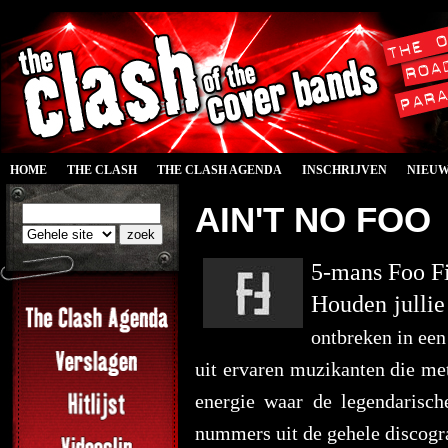
HOME
THE CLASH
THE CLASH AGENDA
INSCHRIJVEN
NIEU
AIN'T NO FOO
5-mans Foo Fi
Houden jullie
ontbreken in ee
uit ervaren muzikanten die me
energie waar de legendarisch
nummers uit de gehele discograf