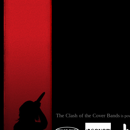
The Clash of the Cover Bands
is po