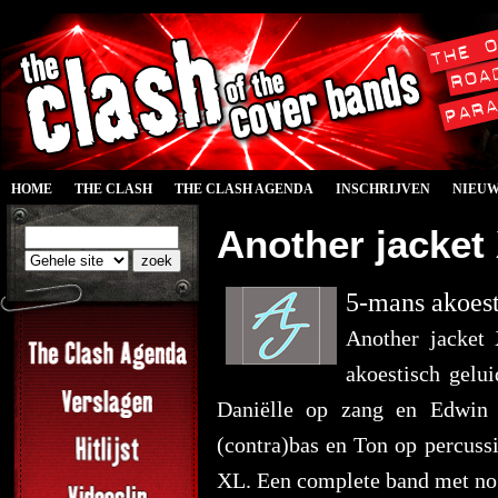
HOME
THE CLASH
THE CLASH AGENDA
INSCHRIJVEN
NIEU
Another jacket 
5-mans akoest
Another jacket 
akoestisch gelu
Daniëlle op zang en Edwin
(contra)bas en Ton op percuss
XL. Een complete band met nog 