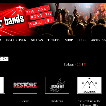
A
INSCHRIJVEN
NIEUWS
TICKETS
SHOP
LINKS
ARTISTS
Bladeren:
«
2
3
4
5
Restore
Riddlebox
She Creatures of the
Hillywood Hills