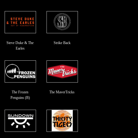
Steve Duke & The
Strike Back
Earles
The Frozen
The MaverTricks
Penguins (B)