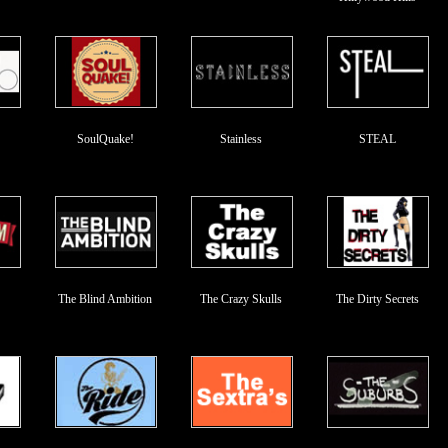
SoulQuake!
Stainless
STEAL
The Blind Ambition
The Crazy Skulls
The Dirty Secrets