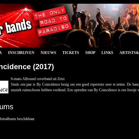
A
INSCHRIJVEN
NIEUWS
TICKETS
SHOP
LINKS
ARTISTS
ncidence (2017)
6-mans Allround coverband uit Zeist
Sinds een jaar is By Coincidence bezig om een goed repertoire neer te zetten. De ban
muziek ruimschoots hebben verdiend. Een optreden van By Coincidence is een feestje waarb
bums
 fotoalbums beschikbaar.