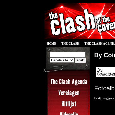
HOME
THE CLASH
THE CLASH AGEND
By Coi
Fotoal
Er zijn nog geen