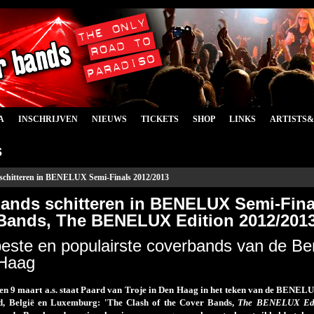
A
INSCHRIJVEN
NIEUWS
TICKETS
SHOP
LINKS
ARTISTS
s
schitteren in BENELUX Semi-Finals 2012/2013
ands schitteren in BENELUX Semi-Final
Bands, The BENELUX Edition 2012/2013
este en populairste coverbands van de Ben
 Haag
en 9 maart a.s. staat Paard van Troje in Den Haag in het teken van de BENELU
d, België en Luxemburg: 'The Clash of the Cover Bands,
The BENELUX Edi