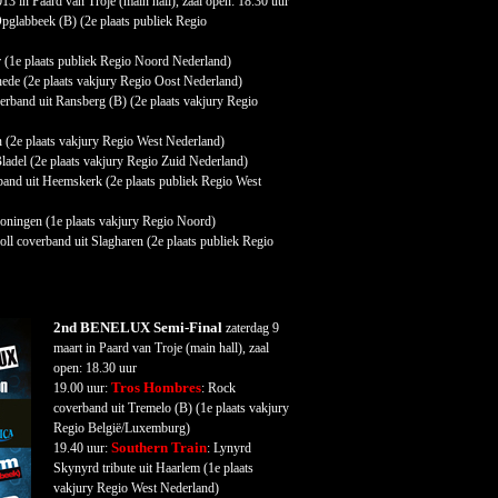
13 in Paard van Troje (main hall), zaal open: 18.30 uur
Opglabbeek (B) (2
e
plaats publiek Regio
 (1
e
plaats publiek Regio Noord Nederland)
hede (2
e
plaats vakjury Regio Oost Nederland)
erband uit Ransberg (B) (2
e
plaats vakjury Regio
n (2
e
plaats vakjury Regio West Nederland)
ladel (2
e
plaats vakjury Regio Zuid Nederland)
band uit Heemskerk (2
e
plaats publiek Regio West
roningen (1
e
plaats vakjury Regio Noord)
oll coverband uit Slagharen (2
e
plaats publiek Regio
2nd BENELUX Semi-Final
zaterdag 9
maart in Paard van Troje (main hall), zaal
open: 18.30 uur
Tros Hombres
19.00 uur:
: Rock
coverband uit Tremelo (B) (1
e
plaats vakjury
Regio België/Luxemburg)
Southern Train
19.40 uur:
: Lynyrd
Skynyrd tribute uit Haarlem (1
e
plaats
vakjury Regio West Nederland)