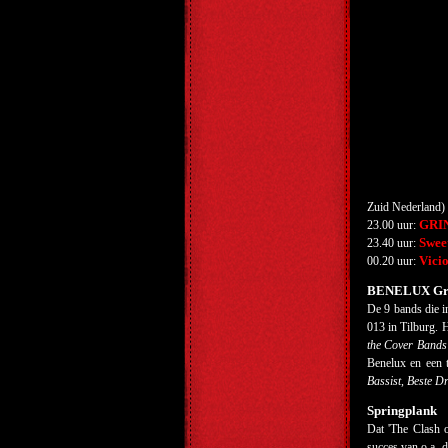
Zuid Nederland)
GRI
23.00 uur:
Swee
23.40 uur:
Vici
00.20 uur:
BENELUX Gr
De 9 bands die 
013 in Tilburg. H
the Cover Bands
Benelux en een 
Bassist
,
Beste D
Springplank
Dat 'The Clash o
succes van o.a. 