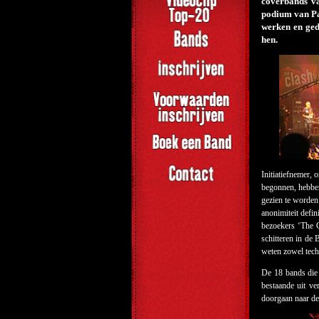
coverbands va
podium van Pa
werken en ged
hen.
Initiatiefnemer,
begonnen, hebben
gezien te worden
anonimiteit defi
bezoekers ‘The C
schitteren in de
weten zowel techn
De 18 bands die 
bestaande uit ve
doorgaan naar de