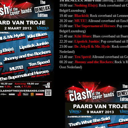
1st BENELUX Semi-Final
zaterdag 2 maart 20
Nothing Els(e)
19.00 uur:
: Rock coverband uit 
België/Luxemburg)
Blackish
19.40 uur:
: Rock coverband uit Lemmer
MUTE!
20.20 uur:
: Allround coverband uit Ensc
The Supernatural Heroes
21.00 uur:
: Pop cov
België/Luxemburg)
Kiki Blues
21.40 uur:
: Blues coverband uit Baar
Lipstick Junkie
22.20 uur:
: Pop coverband uit B
Dr. Jekyll & Mr. Hyde
23.00 uur:
: Rock cover
Nederland)
Ten Speed
23.40 uur:
: Allround coverband uit G
Jhonny and the Rockers
00.20 uur:
: Rock 'n R
Oost Nederland)