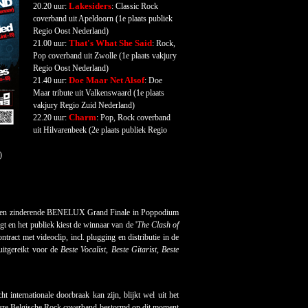
Lakesiders
20.20 uur:
: Classic Rock
coverband uit Apeldoorn (1
e
plaats publiek
Regio Oost Nederland)
That's What She Said
21.00 uur:
: Rock,
Pop coverband uit Zwolle (1
e
plaats vakjury
Regio Oost Nederland)
Doe Maar Net Alsof
21.40 uur:
: Doe
Maar tribute uit Valkenswaard (1
e
plaats
vakjury Regio Zuid Nederland)
Charm
22.20 uur:
: Pop, Rock coverband
uit Hilvarenbeek (2
e
plaats publiek Regio
)
s. een zinderende BENELUX Grand Finale in Poppodium
t en het publiek kiest de winnaar van de '
The Clash of
act met videoclip, incl. plugging en distributie in de
itgereikt voor de
Beste Vocalist
,
Beste Gitarist
,
Beste
 internationale doorbraak kan zijn, blijkt wel uit het
Deze Belgische Rock coverband bestormd op dit moment