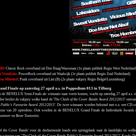
ND
: Classic Rock coverband uit Den Haag/Wassenaar (1
e
plaats publiek Regio West Nederland
t Vendetta
: PowerRock coverband uit Waalwijk (1
e
plaats publiek Regio Zuid Nederland)
ous Minded
: Punk coverband uit Lint (B) (2
e
plaats vakjury Regio België/Luxemburg)
and
Finale op zaterdag 27 april a.s. in Poppodium 013 in Tilburg
in de BENELUX Semi-Finals als winnaars naar voren komen, wacht op zaterdag 27 april a.
ier beslist de vakjury welke band de '
The Clash of the Cover Bands Award 2012/2013'
ontvang
 Public's Favourite Award 2012/2013'.
De twee winnaars worden beloond met o.a. een CD-contr
tour van 20 optredens. Ook worden in de BENELUX Grand Finale de Individuele Awards u
rummer
en
Beste Toetsenist
.
f the Cover Bands' voor de deelnemende bands een springplank naar de landelijke en wellicht
de winnaar van ‘The Clash of the Cover Bands Public’s Favourite Award 2011/2012’ Koyle. 