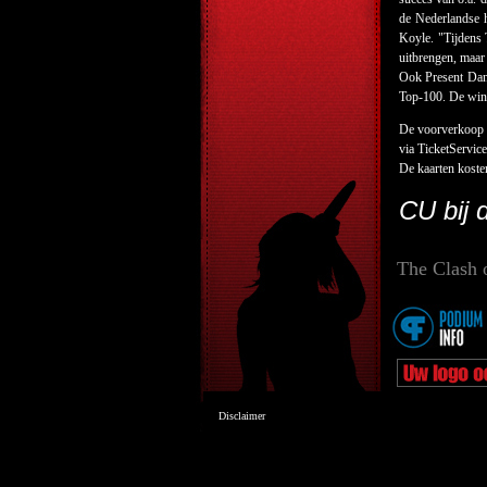
de Nederlandse h
Koyle. "Tijdens 
uitbrengen, maar
Ook Present Dang
Top-100. De winn
De voorverkoop v
via TicketServic
De kaarten koste
CU bij
The Clash 
Disclaimer