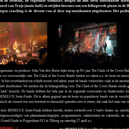
n de Benelux, de regionale winnaars, mogen nu hun sterk ontwikkelde talen
ard van Troje (main hall) en strijden hiermee om een felbegeerde plaats in d
egen coaching is de droom van al deze top-muzikanten uitgekomen. Het podi
 organisator en producer John Van den Borne kijkt terug op 9½ jaar The Clash of the Cover B
 we verwezenlijkt: met The Clash of the Cover Bands bieden we talent o.a. de beste en mee
. In het coverbandcircuit schuilt enorm veel talent, maar de bands verkeerden vaak in de anon
nitief doorbroken. We merken dat de belangstelling voor The Clash of the Cover Bands steeds g
lash’ bezocht. De bands hebben het hele jaar in de regionale voorrondes en finalerondes t
 BENELUX Semi-Finals. Dit is alleen gegund aan de beste en populairste bands van de verschil
isch als visueel een zeer boeiend en interactief optreden neer te zetten, dat vaak bol staat van
deze BENELUX Semi-Finals hebben bereikt, treden verdeeld over 2 halve finales op: zaterda
rtegenwoordigers van platenmaatschappijen, programmeurs, vakdocenten en vakmedia, als ook
 Grand Finale in Poppodium 013 in Tilburg op zaterdag 27 april a.s.