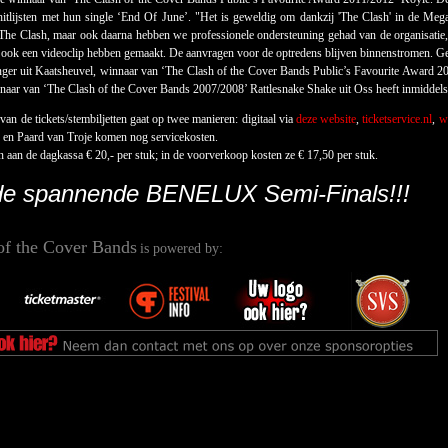
itlijsten met hun single ‘End Of June’. "Het is geweldig om dankzij 'The Clash' in de Meg
The Clash, maar ook daarna hebben we professionele ondersteuning gehad van de organisatie
 ook een videoclip hebben gemaakt. De aanvragen voor de optredens blijven binnenstromen. G
er uit Kaatsheuvel, winnaar van ‘The Clash of the Cover Bands Public’s Favourite Award 20
aar van ‘The Clash of the Cover Bands 2007/2008’ Rattlesnake Shake uit Oss heeft inmiddels met
an de tickets/stembiljetten gaat op twee manieren: digitaal via
deze website
,
ticketservice.nl
,
w
e en Paard van Troje komen nog servicekosten.
n aan de dagkassa € 20,- per stuk; in de voorverkoop kosten ze € 17,50 per stuk.
 de spannende BENELUX Semi-Finals!!!
of the Cover Bands
is powered by: