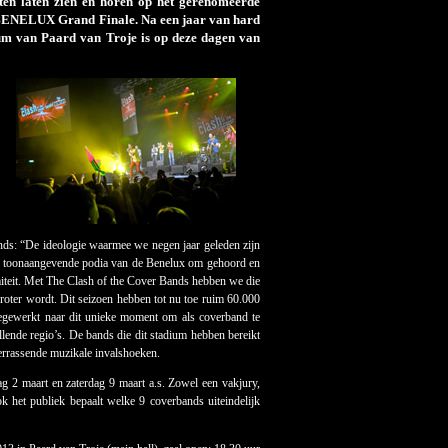
ten laten zien en horen op het gerenomeerde
e BENELUX Grand Finale. Na een jaar van hard
um van Paard van Troje is op deze dagen van
ands: “De ideologie waarmee we negen jaar geleden zijn
st toonaangevende podia van de Benelux om gehoord en
imiteit. Met The Clash of the Cover Bands hebben we die
roter wordt. Dit seizoen hebben tot nu toe ruim 60.000
oegewerkt naar dit unieke moment om als coverband te
lende regio’s. De bands die dit stadium hebben bereikt
 verrassende muzikale invalshoeken.
g 2 maart en zaterdag 9 maart a.s. Zowel een vakjury,
 het publiek bepaalt welke 9 coverbands uiteindelijk