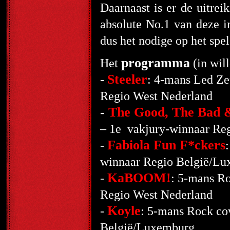
Daarnaast is er de uitrei
absolute No.1 van deze in
dus het nodige op het spe
programma
Het
(in will
Steeler
-
: 4-mans Led Zep
Regio West Nederland
-
The Good, The Bad 
– 1
e
vakjury-winnaar Reg
Fabiola Fun F*ckers
-
winnaar Regio België/L
KaBOOM!
-
: 5-mans Ro
Regio West Nederland
Koyle
-
: 5-mans Rock co
België/Luxemburg