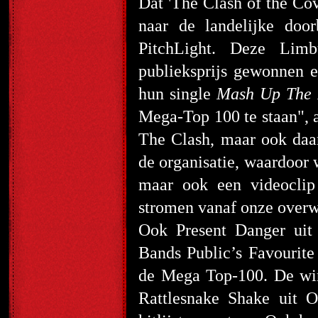
Dat 'The Clash of the Co
naar de landelijke door
PitchLight. Deze Lim
publieksprijs gewonnen e
hun single
Mash Up The 
Mega-Top 100 te staan", a
The Clash, maar ook daa
de organisatie, waardoor 
maar ook een videoclip
stromen vanaf onze overw
Ook Present Danger uit
Bands Public’s Favourit
de Mega Top-100. De win
Rattlesnake Shake uit O