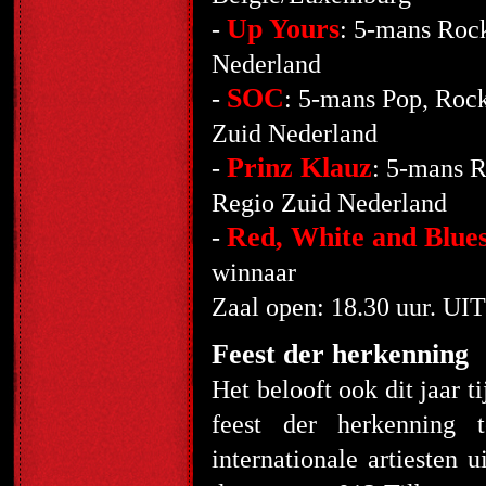
Up Yours
-
: 5-mans Rock
Nederland
SOC
-
: 5-mans Pop, Rock
Zuid Nederland
Prinz Klauz
-
: 5-mans R
Regio Zuid Nederland
Red, White and Blue
-
winnaar
Zaal open: 18.30 uur. 
Feest der herkenning
Het belooft ook dit jaar
feest der herkenning 
internationale artiesten