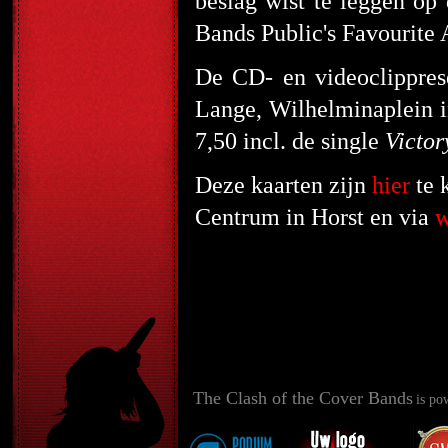
beslag wist te leggen op 
Bands Public's Favourite 
De CD- en videoclipprese
Lange, Wilhelminaplein in
7,50 incl. de single
Victor
Deze kaarten zijn
hier
te 
Centrum in Horst en via
w
The Clash of the Cover Bands
is po