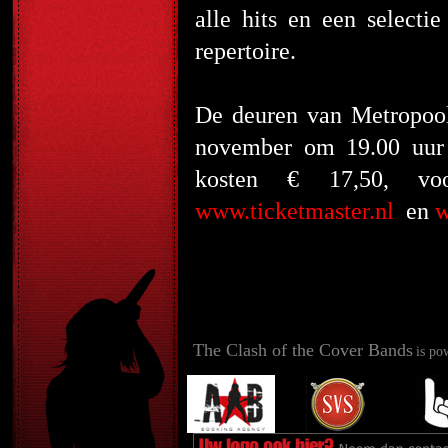
alle hits en een select
repertoire.
De deuren van Metropool 
november om 19.00 uur 
kosten € 17,50, v
www.ticketmaster.nl
en
w
The Clash of the Cover Bands
is po