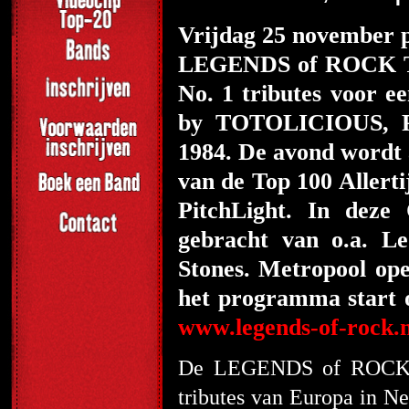
Vrijdag 25 november 
LEGENDS of ROCK Tri
No. 1 tributes voor 
by TOTOLICIOUS, Pe
1984.
De avond wordt 
van de Top 100 Allert
PitchLight. In deze
gebracht van o.a. L
Stones. Metropool op
het programma start 
www.legends-of-rock.n
De LEGENDS of ROCK Tr
tributes van Europa in N