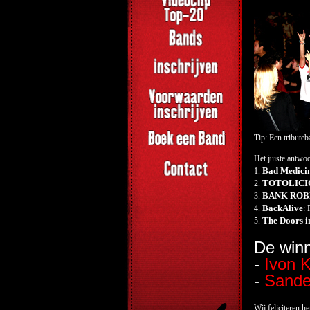
Tip: Een tributeb
Het juiste antwo
Bad Medici
1.
TOTOLICI
2.
BANK ROB
3.
BackAlive
4.
: 
The Doors i
5.
De winn
-
Ivon 
-
Sande
Wij feliciteren h