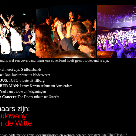
and is wel een coverband, maar een coverband hoeft geen tributeband te zijn.
5
ord moest zijn:
tributebands.
ne
: Bon Jovi tribute uit Nederweert
OUS
: TOTO tribute uit Tilburg
BER MAN
: Lenny Kravitz tribute uit Amsterdam
Pearl Jam tribute uit Wageningen
n Concert
: The Doors tribute uit Utrecht
aars zijn:
Kulowany
r de Witte
en van harte met de gratis toegangskaarten en wensen hen een hele gezellige 'The Clash'!!!