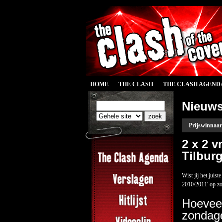
HOME
THE CLASH
THE CLASH AGEND
Nieuw
Prijswinnaar
2 x 2 v
Tilbur
Wist jij het jui
2010/2011' op zo
Hoeveel
zondage