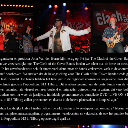
 organisator en producer John Van den Borne kijkt terug op 7½ jaar The Clash of the Cover B
 we verwezenlijkt: met The Clash of the Cover Bands bieden we talent o.a. de beste en me
. In het coverbandcircuit schuilt enorm veel talent, maar de bands verkeerden vaak in de anon
nitief doorbroken. We merken dat de belangstelling voor The Clash of the Cover Bands steeds g
lash’ bezocht. De bands hebben het hele jaar in de regionale voorrondes toegewerkt naar di
lands grootste Poppodium: 013 Tilburg. Dit is alleen gegund aan de beste bands van de ve
wel technisch als visueel een zeer boeiend en interactief optreden neer te zetten, dat vaak bo
tredens ook nu weer de jaarlijkse, inmiddels gerenommeerde, compilatie-DVD ‘LIVE ON ST
a.s. in 013 Tilburg zullen presenteren en daarna in de betere platenzaken te koop zal zijn.”
deze Landelijke Halve Finales hebben bereikt, treden in twee etappes op: zondag 27 februari e
rs van platenmaatschappijen, programmeurs, vakdocenten en vakmedia, als ook het publiek bep
 in Poppodium 013 in Tilburg op zaterdag 9 april a.s.