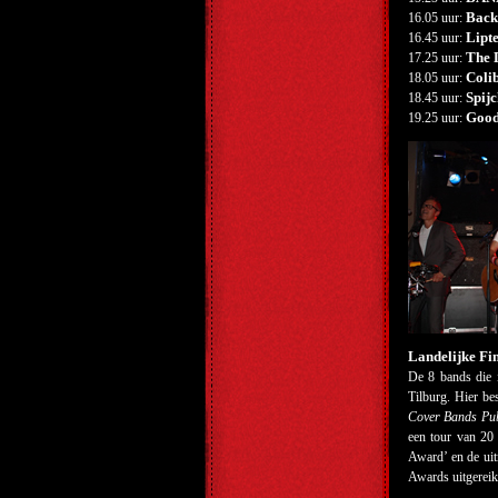
Back
16.05 uur:
Lipt
16.45 uur:
The 
17.25 uur:
Coli
18.05 uur:
Spijc
18.45 uur:
Good
19.25 uur:
Landelijke Fin
De 8 bands die 
Tilburg. Hier be
Cover Bands Pub
een tour van 20 
Award’ en de uit
Awards uitgereik