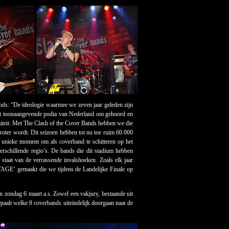
ands: “De ideologie waarmee we zeven jaar geleden zijn
est toonaangevende podia van Nederland om gehoord en
imiteit. Met The Clash of the Cover Bands hebben we die
roter wordt. Dit seizoen hebben tot nu toe ruim 60.000
t unieke moment om als coverband te schitteren op het
rschillende regio’s. De bands die dit stadium hebben
l staat van de verrassende invalshoeken. Zoals elk jaar
AGE‘ gemaakt die we tijdens de Landelijke Finale op
n zondag 6 maart a.s. Zowel een vakjury, bestaande uit
aalt welke 8 coverbands uiteindelijk doorgaan naar de