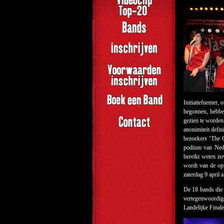
Initiatiefnemer,
begonnen, hebben
gezien te worden
anonimiteit defi
bezoekers ‘The C
podium van Neder
bereikt weten zo
wordt van de op
zaterdag 9 april 
De 18 bands die 
vertegenwoordige
Landelijke Finale