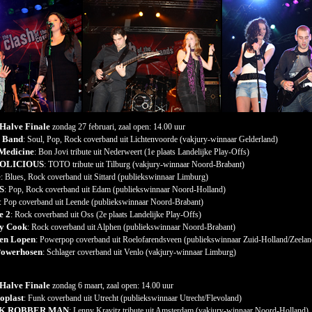
 Halve Finale
zondag 27 februari, zaal open: 14.00 uur
 Band
: Soul, Pop, Rock coverband uit Lichtenvoorde (vakjury-winnaar Gelderland)
Medicine
: Bon Jovi tribute uit Nederweert (1
e
plaats Landelijke Play-Offs)
OLICIOUS
:
TOTO tribute uit Tilburg (vakjury-winnaar Noord-Brabant)
e
: Blues, Rock coverband uit Sittard (publiekswinnaar Limburg)
S
: Pop, Rock coverband uit Edam (publiekswinnaar Noord-Holland)
: Pop coverband uit Leende (publiekswinnaar Noord-Brabant)
e 2
: Rock coverband uit Oss (2
e
plaats Landelijke Play-Offs)
y Cook
: Rock coverband uit Alphen (publiekswinnaar Noord-Brabant)
en Lopen
: Powerpop coverband uit Roelofarendsveen (publiekswinnaar Zuid-Holland/Zeelan
Powerhosen
: Schlager coverband uit Venlo (vakjury-winnaar Limburg)
 Halve Finale
zondag 6 maart, zaal open: 14.00 uur
oplast
: Funk coverband uit Utrecht (publiekswinnaar Utrecht/Flevoland)
K ROBBER MAN
: Lenny Kravitz tribute uit Amsterdam (vakjury-winnaar Noord-Holland)