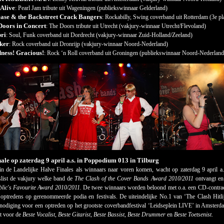
Alive
: Pearl Jam tribute uit Wageningen (publiekswinnaar Gelderland)
ease & the Backstreet Crack Bangers
: Rockabilly, Swing coverband uit Rotterdam (3
e
pl
Doors in Concert
: The Doors tribute uit Utrecht (vakjury-winnaar Utrecht/Flevoland)
bri
: Soul, Funk coverband uit Dordrecht (vakjury-winnaar Zuid-Holland/Zeeland)
ker
: Rock coverband uit Dronrijp (vakjury-winnaar Noord-Nederland)
ness! Gracious!
: Rock ‘n Roll coverband uit Groningen (publiekswinnaar Noord-Nederland
ale op zaterdag 9 april a.s. in Poppodium 013 in Tilburg
in de Landelijke Halve Finales als winnaars naar voren komen, wacht op zaterdag 9 april 
slist de vakjury welke band de
The Clash of the Cover Bands Award 2010/2011
ontvangt en 
lic's Favourite Award 2010/2011.
De twee winnaars worden beloond met o.a. een CD-contract me
optredens op gerenommeerde podia en festivals. De uiteindelijke No.1 van ‘The Clash Hitlijst
nodiging voor een optreden op het grootste coverbandfestival ‘Leidseplein LIVE’ in Amsterd
t voor de
Beste Vocalist
,
Beste Gitarist
,
Beste Bassist
,
Beste Drummer
en
Beste Toetsenist
.