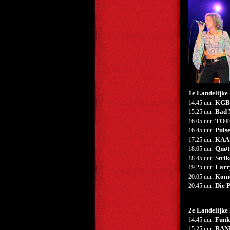
1e Landelijke
KGB
14.45 uur:
Bad 
15.25 uur:
TOT
16.05 uur:
Puls
16.45 uur:
KAA
17.25 uur:
Qnøt
18.05 uur:
Strik
18.45 uur:
Larr
19.25 uur:
Kom
20.05 uur:
Die 
20.45 uur:
2e Landelijke
Funk
14.45 uur:
BAN
15.25 uur: