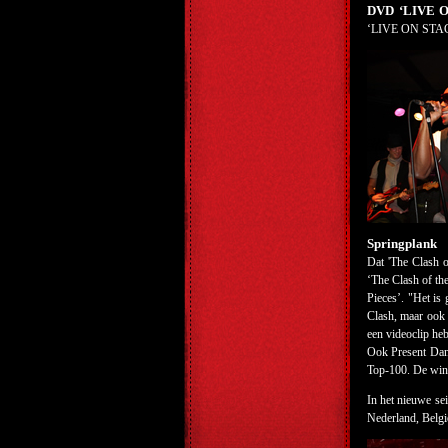
DVD ‘LIVE O
‘LIVE ON STAGE’ 
Springplank
Dat 'The Clash o
‘The Clash of th
Pieces’. "Het is
Clash, maar ook 
een videoclip he
Ook Present Dang
Top-100. De winn
In het nieuwe se
Nederland, Belgi