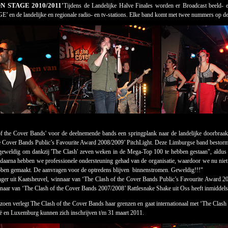
N STAGE 2010/2011'
Tijdens de Landelijke Halve Finales worden er Broadcast beeld- e
en de landelijke en regionale radio- en tv-stations. Elke band komt met twee nummers op d
f the Cover Bands' voor de deelnemende bands een springplank naar de landelijke doorbraak k
e Cover Bands Public’s Favourite Award 2008/2009’ PitchLight. Deze Limburgse band bestormd
 geweldig om dankzij 'The Clash' zeven weken in de Mega-Top 100 te hebben gestaan", aldus
daarna hebben we professionele ondersteuning gehad van de organisatie, waardoor we nu niet
bben gemaakt. De aanvragen voor de optredens blijven binnenstromen. Geweldig!!!"
er uit Kaatsheuvel, winnaar van ‘The Clash of the Cover Bands Public’s Favourite Award 20
aar van ‘The Clash of the Cover Bands 2007/2008’ Rattlesnake Shake uit Oss heeft inmiddels met
izoen verlegt The Clash of the Cover Bands haar grenzen en gaat internationaal met ‘The Clas
ë en Luxemburg kunnen zich inschrijven t/m 31 maart 2011.