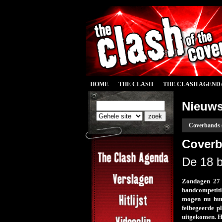
HOME
THE CLASH
THE CLASH AGEND
Nieuw
Coverbands s
Coverb
De 18 b
Zondagen 27 
bandcompetiti
mogen nu hun
felbegeerde p
uitgekomen. H