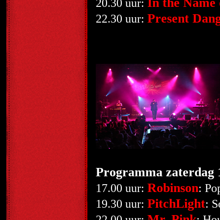
In the Name 
20.30 uur:
Present Dan
22.30 uur:
Programma zaterdag 1
Robinson
17.00 uur:
: Po
PitchLight
19.30 uur:
: S
Mr. Pink
22.00 uur:
: Ho