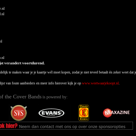
e.nl
d.nl
nl
.nl
ijst verandert voortdurend.
elijk te maken waar je je kaartje wél moet kopen, zodat je niet teveel betaalt én zeker weet da
lijst van foute aanbieders en meer info hierover kijk je op
www.weetwaarjekoopt.nl
.
of the Cover Bands
is powered by: