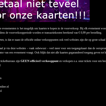
ze evenementen is het mogelijk om kaarten te kopen in de voorverkoop. Bij elk evenement word
jdens de voorverkoopperiode worden er transactiekosten berekend van € 0,99 per bestelling.
ten, is dat er naast de officiële online verkooppunten ook veel websites zijn die op grote scha
.
aal je via deze websites – vaak onbewust – veel meer voor een toegangskaart dan de oorspronk
sator van een evenement vraagt. Ook blijkt dat niet alle kaarten gegarandeerd toegang geven tot 
GEEN officieel verkooppunt
 ticketbureaus zijn
en verkopen o.a. onze tickets voor een be
l
om
online.nl
nl