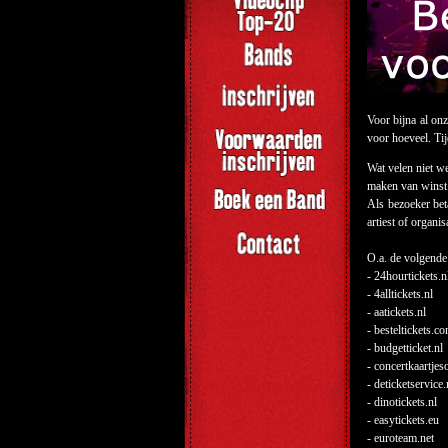
Voor bijna al on
voor hoeveel. Ti
Wat velen niet we
maken van winst
Als bezoeker bet
artiest of organi
O.a. de volgende
- 24hourtickets.n
- 4alltickets.nl
- aatickets.nl
- besteltickets.c
- budgetticket.nl
- concertkaartjes
- deticketservice.
- dinotickets.nl
- easytickets.eu
- euroteam.net