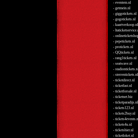
- eventem.nl
- getmein.nl
- giggotickets.nl
- gogotickets.nl
- kaartverkoop.nl
- ltaticketservice.
- onlineticketsho
- pepetickets.nl
- protickets.nl
- QQtickets.nl
- rang1tickets.nl
- seatwave.nl
- stadiontickets.n
- sterrentickets.nl
- ticketdirect.nl
- ticketfast.nl
- ticketforsale.nl
- ticketnet.biz
- ticketparadijs.nl
- tickets123.nl
- tickets2buy.nl
- tickets4events.n
- tickets4u.nl
- ticketshier.nl
- ticketloket.nl