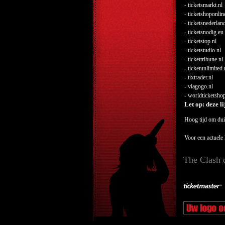
- ticketsmarkt.nl
- ticketshoponlin
- ticketsnederlan
- ticketsnodig.eu
- ticketstop.nl
- ticketstudio.nl
- tickettribune.nl
- ticketunlimited.
- tixtrader.nl
- viagogo.nl
- worldticketshop
Let op: deze l
Hoog tijd om duid
Voor een actuele 
The Clash 