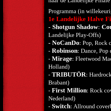
naar de Landelijke Finale
Programma (in willekeuri
1e Landelijke Halve Fi
- Shotgun Shadow
Co
:
Landelijke Play-Offs)
-
NoCanDo
: Pop, Rock 
Robinson
-
: Dance, Pop 
Mirage
-
: Fleetwood Mac
Holland)
TRIBUTÖR
-
: Hardroc
Brabant)
First Million
-
: Rock co
Nederland)
Switch
-
: Allround cover