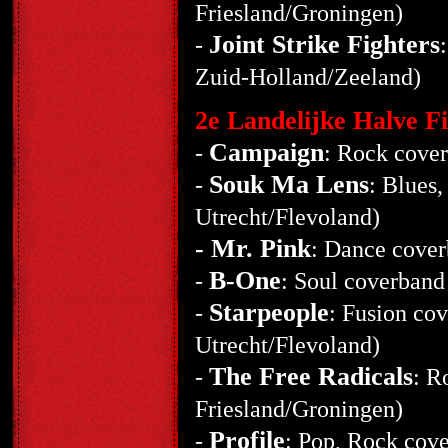
Friesland/Groningen)
Joint Strike Fighters
-
Zuid-Holland/Zeeland)
2e Landelijke Halve Fi
Campaign
-
: Rock cover
Souk Ma Lens
-
: Blues
Utrecht/Flevoland)
- Mr. Pink
: Dance cover
B-One
-
: Soul coverban
Starpeople
-
: Fusion co
Utrecht/Flevoland)
The Free Radicals
-
: R
Friesland/Groningen)
Profile
-
: Pop, Rock cov