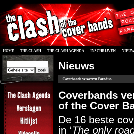
HOME
THE CLASH
THE CLASH AGENDA
INSCHRIJVEN
NIEU
Nieuws
Coverbands veroveren Paradiso
Coverbands ver
of the Cover B
De 16 beste cov
in ‘
The only road