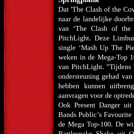
Dat 'The Clash of the Co
naar de landelijke doorbr
van ‘The Clash of the 
PitchLight. Deze Limbur
single ‘Mash Up The Pie
weken in de Mega-Top 10
van PitchLight. "Tijdens
ondersteuning gehad van 
hebben kunnen uitbren
aanvragen voor de optred
Ook Present Danger uit
Bands Public’s Favourite 
de Mega Top-100. De win
Rattlesnake Shake uit O