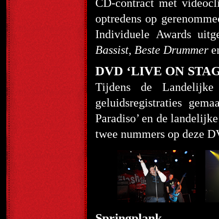
CD-contract met videoclip
optredens op gerenommeer
Individuele Awards uit
Bassist
,
Beste Drummer
e
DVD ‘LIVE ON STAGE
Tijdens de Landelijk
geluidsregistraties g
Paradiso’ en de landelijk
twee nummers op deze DV
Springplank