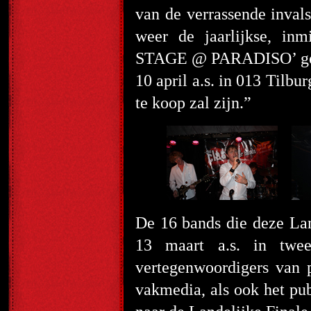
van de verrassende inval
weer de jaarlijkse, i
STAGE @ PARADISO’ gemaa
10 april a.s. in 013 Tilbu
te koop zal zijn.”
De 16 bands die deze Lan
13 maart a.s. in twee
vertegenwoordigers van 
vakmedia, als ook het pub