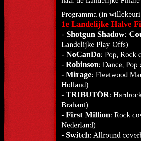
naar de Landelijke Finale
Programma (in willekeuri
1e Landelijke Halve Fi
- Shotgun Shadow
Co
:
Landelijke Play-Offs)
-
NoCanDo
: Pop, Rock 
Robinson
-
: Dance, Pop 
Mirage
-
: Fleetwood Mac
Holland)
TRIBUTÖR
-
: Hardroc
Brabant)
First Million
-
: Rock co
Nederland)
Switch
-
: Allround cover