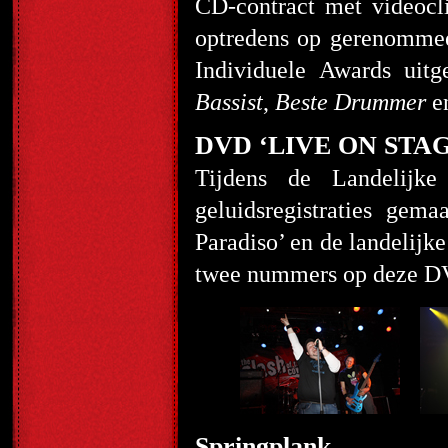
CD-contract met videoclip
optredens op gerenommeer
Individuele Awards uit
Bassist
,
Beste Drummer
e
DVD ‘LIVE ON STAGE
Tijdens de Landelijk
geluidsregistraties g
Paradiso’ en de landelijk
twee nummers op deze DV
Springplank