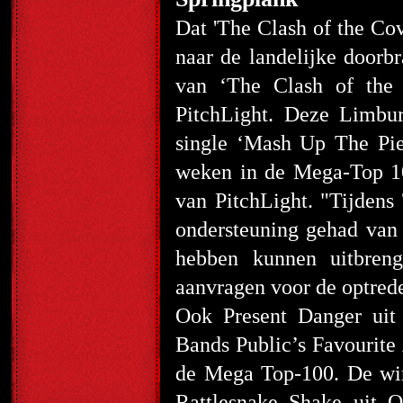
Dat 'The Clash of the Co
naar de landelijke doorbr
van ‘The Clash of the 
PitchLight. Deze Limbur
single ‘Mash Up The Pie
weken in de Mega-Top 10
van PitchLight. "Tijdens
ondersteuning gehad van 
hebben kunnen uitbren
aanvragen voor de optred
Ook Present Danger uit
Bands Public’s Favourite 
de Mega Top-100. De win
Rattlesnake Shake uit O