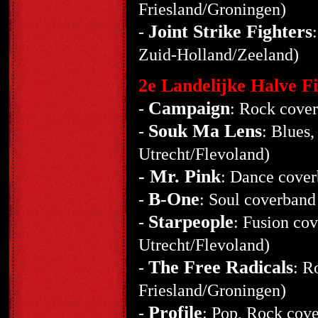
Friesland/Groningen)
Joint Strike Fighters
-
Zuid-Holland/Zeeland)
2e Landelijke Halve Fi
Campaign
-
: Rock cover
Souk Ma Lens
-
: Blues
Utrecht/Flevoland)
- Mr. Pink
: Dance cover
B-One
-
: Soul coverban
Starpeople
-
: Fusion co
Utrecht/Flevoland)
The Free Radicals
-
: R
Friesland/Groningen)
Profile
-
: Pop, Rock cov