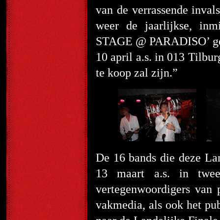
van de verrassende inval
weer de jaarlijkse, i
STAGE @ PARADISO’ gemaa
10 april a.s. in 013 Tilbu
te koop zal zijn.”
De 16 bands die deze Lan
13 maart a.s. in twee
vertegenwoordigers van 
vakmedia, als ook het pub