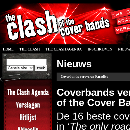
HOME
THE CLASH
THE CLASH AGENDA
INSCHRIJVEN
NIEU
Nieuws
Coverbands veroveren Paradiso
Coverbands ver
of the Cover B
De 16 beste cov
in ‘
The only road