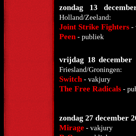
zondag 13 decembe
Holland/Zeeland:
Joint Strike Fighters
- 
Peen
- pu
vrijdag 18 december
Friesland/Groningen:
Switch
- vakjury
The Free Radicals
-
zondag 27 december 2
Mirage
- vakjury