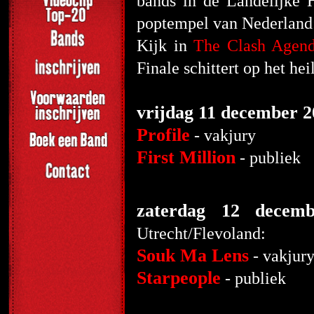
bands in de Landelijke 
poptempel van Nederland
Kijk in
The Clash Agen
Finale schittert op het hei
vrijdag 11 december 2
Profile
- vakjury
First Million
- p
zaterdag 12 decem
Utrecht/Flevoland:
Souk Ma Lens
- vakjur
Starpeople
- p