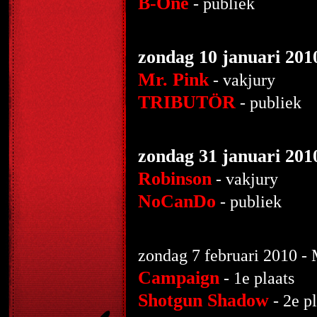
B-One
- pu
zondag 10 januari 201
Mr. Pink
- vakjury
TRIBUTÖR
- p
zondag 31 januari 201
Robinson
- vakjury
NoCanDo
- p
zondag 7 februari 2010 - 
Campaign
- 1e plaats
Shotgun Shadow
- 2