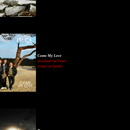
Come My Love
download via iTunes
stream via Spotify