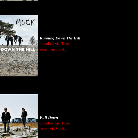
Running Down The Hill
download via iTunes
stream via Spotify
Fall Down
download via iTunes
stream via Spotify