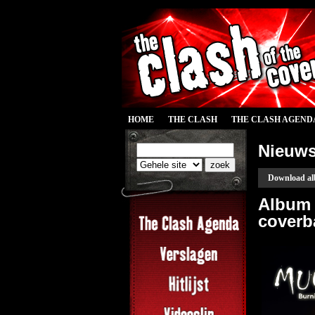
HOME
THE CLASH
THE CLASH AGEND
Nieuw
Download al
Album 
coverb