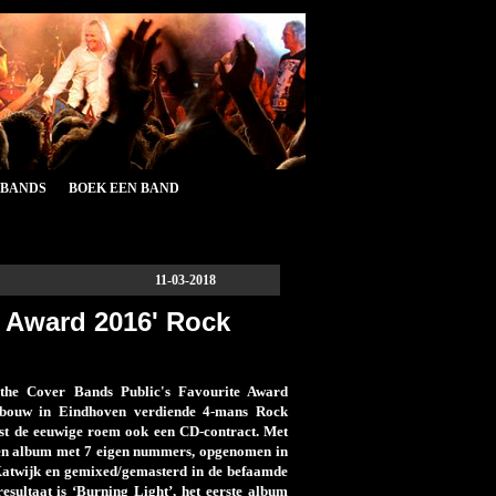
&BANDS
BOEK EEN BAND
11-03-2018
 Award 2016' Rock
the Cover Bands Public's Favourite Award
ebouw in Eindhoven verdiende 4-mans Rock
t de eeuwige roem ook een CD-contract. Met
en album met 7 eigen nummers, opgenomen in
Katwijk en gemixed/gemasterd in de befaamde
sultaat is ‘Burning Light’, het eerste album