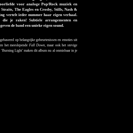
oorliefde voor analoge Pop/Rock muziek en
 Straits, The Eagles en Crosby, Stills, Nash &
ing vertelt ieder nummer haar eigen verhaal.
 die je raken! Subtiele arrangementen en
even de band een unieke eigen sound.
gebaseerd op belangrijke gebeurtenissen en emoties uit
en het meeslepende
Fall Down
, maar ook het stevige
g ‘Burning Light’ maken dit album nu al onmisbaar in je