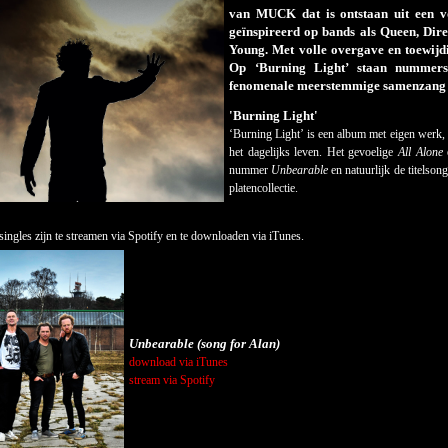
van MUCK dat is ontstaan uit een v
geïnspireerd op bands als Queen, Dire
Young. Met volle overgave en toewijd
Op ‘Burning Light’ staan nummers
fenomenale meerstemmige samenzang g
'Burning Light'
‘Burning Light’ is een album met eigen werk, 
het dagelijks leven. Het gevoelige
All Alone
nummer
Unbearable
en natuurlijk de titelson
platencollectie.
singles zijn te streamen via Spotify en te downloaden via iTunes.
Unbearable (song for Alan)
download via iTunes
stream via Spotify