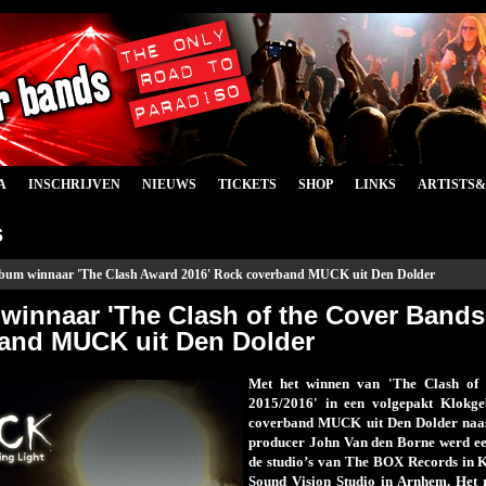
A
INSCHRIJVEN
NIEUWS
TICKETS
SHOP
LINKS
ARTISTS
s
bum winnaar 'The Clash Award 2016' Rock coverband MUCK uit Den Dolder
winnaar 'The Clash of the Cover Bands
and MUCK uit Den Dolder
Met het winnen van 'The Clash of 
2015/2016' in een volgepakt Klokg
coverband MUCK uit Den Dolder naas
producer John Van den Borne werd e
de studio’s van The BOX Records in 
Sound Vision Studio in Arnhem. Het re