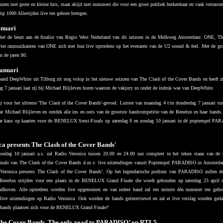
nzen met grote en kleine hits, maar altijd met nummers die voor een groot publiek herkenbaar en vaak verrassen
op 1000 Allertijden live ten gehore brengen.
anuari
 het de beurt aan de finalist van Regio West Nederland van dit seizoen in de Melkweg Amsterdam: ONE, Th
 vier rasmuzikanten van ONE zich met hun live optredens op het evenaren van de U2 sound & feel. Met de g
n de jaren 80.
anuari
and DeepWhite uit Tilburg zit nog volop in het nieuwe seizoen van The Clash of the Cover Bands en heeft zic
g 7 januari laat zij bij Michael Blijleven horen waarom de vakjury zo onder de indruk was van DeepWhite.
t voor het ultieme 'The Clash of the Cover Bands'-gevoel. Luister van maandag 4 t/m donderdag 7 januari tu
ar Michael Blijleven en ontdek alle ins en outs van de grootste bandcompetitie van de Benelux en haar bands.
raar kans op kaarten voor de BENELUX Semi-Finals op zaterdag 9 en zondag 10 januari in dé poptempel P
ca presents The Clash of the Cover Bands'
ondag 10 januari a.s. zal Radio Veronica tussen 20.00 en 24.00 uur compleet in het teken staan van de
ls van The Clash of the Cover Bands d.m.v. live uitzendingen vanuit Poptempel PARADISO in Amsterda
Veronica presents The Clash of the Cover Bands’. Op het legendarische podium van PARADISO zullen de
Benelux strijden voor een plaats in de BENELUX Grand Finale die wordt gehouden op zaterdag 23 april a
dhoven. Alle optredens worden live opgenomen en van iedere band zal ten minste één nummer ten geho
e live uitzendingen op Radio Veronica. Ook worden de bands geïnterviewd en zal er live verslag worden ged
erbands plaatsen zich voor de BENELUX Grand Finale?
 the Cover Bands, The only road to PARADISO’ op RTL5