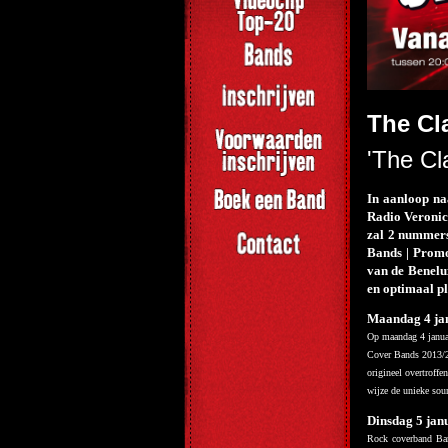
The Cl
'The Cla
In aanloop na
Radio Veronic
zal 2 nummers
Bands | Promo
van de Benelux
en optimaal p
Maandag 4 ja
Op maandag 4 januar
Cover Bands 2013/20
origineel overtrof
wijze de unieke soun
Dinsdag 5 jan
Rock coverband Bar