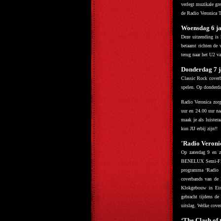
verlegt muzikale gre
de Radio Veronica T
Woensdag 6 j
Deze uitzending is
betaamt richten de
terug naar het U2 va
Donderdag 7 j
Classic Rock coverb
spelen. Op donderda
Radio Veronica zorg
uur en 24.00 uur na
maak je als luiste
kun JIJ erbij zijn!!
'Radio Veroni
Op zaterdag 9 en z
BENELUX Semi-Fina
programma ‘Radio 
coverbands van de 
Klokgebouw in Ein
gebracht tijdens d
uitslag. Welke cov
‘The Clash of