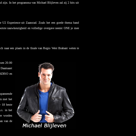
d zijn. In het programma van Michael Blijleven zal zij 2 hits uit
e U2 Experience uit Zaanstad. Zoals het een goede thema band
rootste nauwkeurigheid en volledige overgave neemt ONE je mee
h naar een plaats in de finale van Regio West Brabant weten te
ssen 20.00
 Daarnaast
ARADISO en
 spannende
m met het
 18 beste
.s. in het
re worden
aan van de