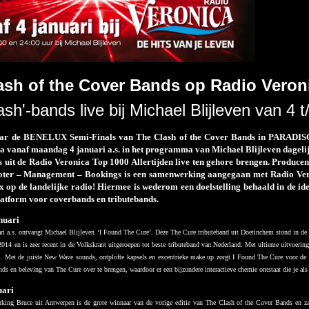
ash of the Cover Bands op Radio Veron
sh'-bands live bij Michael Blijleven van 4 t
ar de BENELUX Semi-Finals van The Clash of the Cover Bands in PARADISO o
a vanaf maandag 4 januari a.s. in het programma van Michael Blijleven dageli
 uit de Radio Veronica Top 1000 Allertijden live ten gehore brengen. Producen
ter – Management – Bookings is een samenwerking aangegaan met Radio Vero
 op de landelijke radio! Hiermee is wederom een doelstelling behaald in de ide
latform voor coverbands en tributebands.
nuari
i a.s. ontvangt Michael Blijleven ‘I Found The Cure’. Deze The Cure tributeband uit Doetinchem stond in de H
14 en is zeer recent in de Volkskrant uitgeroepen tot beste tributeband van Nederland. Met ultieme uitvoerin
fen. Met de juiste New Wave sounds, ontplofte kapsels en excentrieke make up zorgt I Found The Cure voor d
ds en beleving van The Cure over te brengen, waardoor er een bijzondere interactieve chemie ontstaat die je als l
uari
king Bruce uit Antwerpen is de grote winnaar van de vorige editie van The Clash of the Cover Bands en za