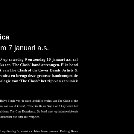
ica
/m 7 januari a.s.
p zaterdag 9 en zondag 10 januari a.s. zal
jks een ‘The Clash'-band ontvangen. Elke band
t van The Clash of the Cover Bands: Artists &
nica en brengt deze grootste bandcompetitie
ologie van ‘The Clash’: het zijn van een uniek
alve Finale van de extra landelijke cyclus van The Clash of the
gen van o.a.
A Forest
,
Close To Me
en
Boys Don’t Cry
wordt het
e ultieme The Cure Experience. De band weet op indrukwekkende
iefhebber niet snel zult vergeten.
l op dinsdag 5 januari a.s. laten horen waarom. Barking Bruce