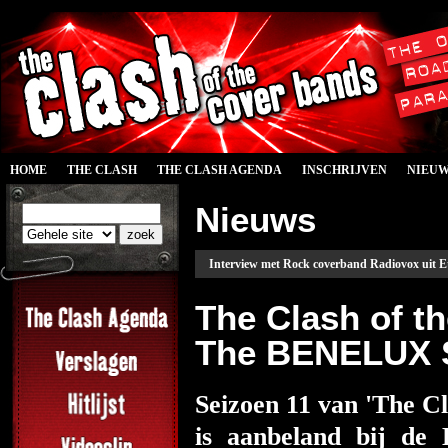
HOME
THE CLASH
THE CLASH AGENDA
INSCHRIJVEN
NIEU
Nieuws
Interview met Rock coverband Radiovox uit E
The Clash of t
The BENELUX S
Seizoen 11 van 'The C
is aanbeland bij de