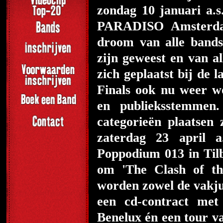
zondag 10 januari a.s
PARADISO Amsterdam
droom van alle bands
zijn geweest en van al
zich geplaatst bij de 
Finals ook nu weer w
en publieksstemme
categorieën plaatse
zaterdag 23 april a
Poppodium 013 in Tilb
om 'The Clash of th
worden zowel de vakju
een cd-contract met 
Benelux én een tour v