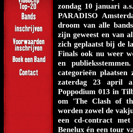
zondag 10 januari a.s
PARADISO Amsterdam
droom van alle bands
zijn geweest en van al
zich geplaatst bij de 
Finals ook nu weer w
en publieksstemme
categorieën plaatse
zaterdag 23 april a
Poppodium 013 in Tilb
om 'The Clash of th
worden zowel de vakju
een cd-contract met 
Benelux én een tour v