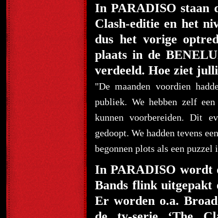
In PARADISO staan de
Clash-editie en het ni
dus het vorige optr
plaats in de BENELU
verdeeld. Hoe ziet ju
"De maanden voordien hadde
publiek. We hebben zelf een
kunnen voorbereiden. Dit e
gedoopt. We hadden tevens een 
begonnen plots als een puzzel i
In PARADISO wordt do
Bands flink uitgepakt
Er worden o.a. Broadc
de tv-serie ‘The C