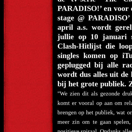
PARADISO!’ en voor d
stage @ PARADISO’ 
april a.s. wordt ger
jullie op 10 januari
Clash-Hitlijst die loo
singles komen op iT
geplugged bij alle ra
wordt dus alles uit d
bij het grote publiek. 
"We zien dit als gezonde dru
komt er vooral op aan om rela
brengen op het publiek, wat ons
meer zin om te gaan spelen,
positieve spiraal. Ondanks alle