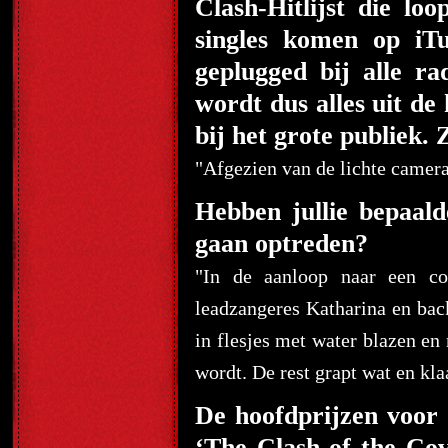
Clash-Hitlijst die loo
singles komen op iT
geplugged bij alle ra
wordt dus alles uit d
bij het grote publiek. 
"Afgezien van de lichte camer
Hebben jullie bepaalde
gaan optreden?
"In de aanloop naar een co
leadzangeres Katharina en back
in flesjes met water blazen en
wordt. De rest grapt wat en kla
De hoofdprijzen voor
‘The Clash of the Cov