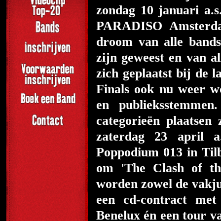
zondag 10 januari a.s
PARADISO Amsterdam
droom van alle bands
zijn geweest en van al
zich geplaatst bij de 
Finals ook nu weer w
en publieksstemme
categorieën plaatse
zaterdag 23 april a
Poppodium 013 in Tilb
om 'The Clash of th
worden zowel de vakju
een cd-contract met 
Benelux én een tour v