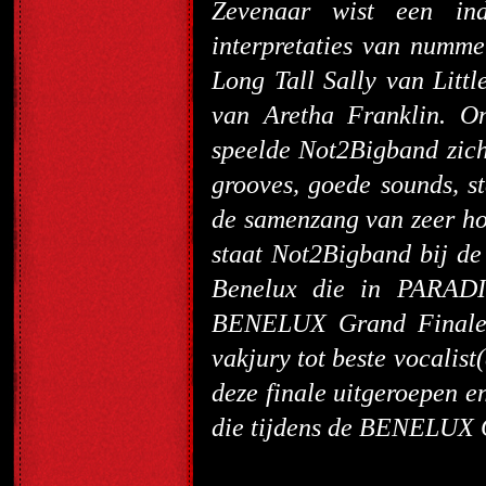
Zevenaar wist een ind
interpretaties van numme
Long Tall Sally van Litt
van Aretha Franklin. On
speelde Not2Bigband zich 
grooves, goede sounds, s
de samenzang van zeer ho
staat Not2Bigband bij de
Benelux die in PARADI
BENELUX Grand Finale. 
vakjury tot beste vocalis
deze finale uitgeroepen e
die tijdens de BENELUX G