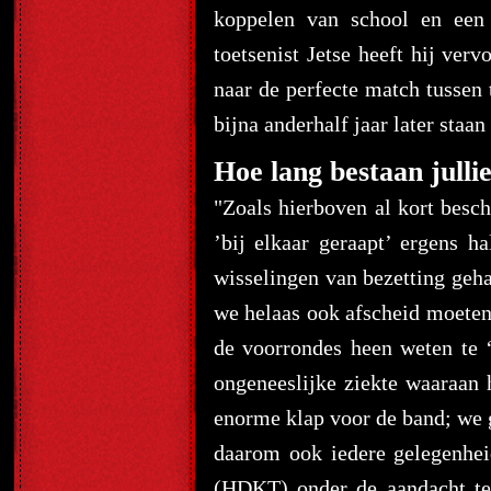
koppelen van school en een
toetsenist Jetse heeft hij ver
naar de perfecte match tussen 
bijna anderhalf jaar later st
Hoe lang bestaan jullie
"Zoals hierboven al kort besch
’bij elkaar geraapt’ ergens h
wisselingen van bezetting geha
we helaas ook afscheid moeten
de voorrondes heen weten te 
ongeneeslijke ziekte waaraan h
enorme klap voor de band; we
daarom ook iedere gelegenhei
(HDKT) onder de aandacht te 