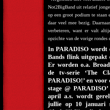
Not2BigBand uit relatief jong
op een groot podium te staan e
daar veel mee bezig. Daarnaa
verbeteren, want er valt alti
opzichte van de vorige rondes d
In PARADISO wordt do
Bands flink uitgepakt
Er worden o.a. Broadc
de tv-serie ‘The C
PARADISO!’ en voor d
stage @ PARADISO’ 
april a.s. wordt ger
jullie op 10 januari