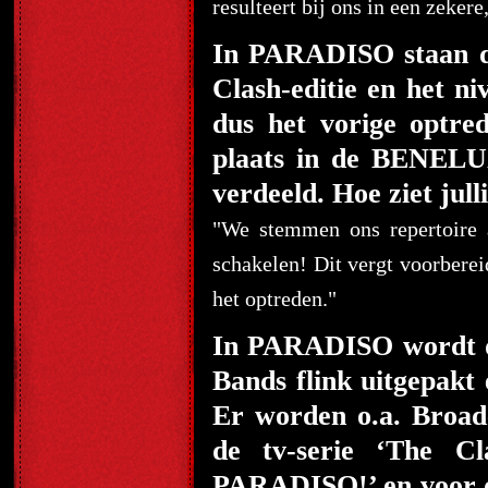
resulteert bij ons in een zeker
In PARADISO staan de
Clash-editie en het ni
dus het vorige optr
plaats in de BENELU
verdeeld. Hoe ziet ju
"We stemmen ons repertoire a
schakelen! Dit vergt voorberei
het optreden."
In PARADISO wordt do
Bands flink uitgepakt
Er worden o.a. Broadc
de tv-serie ‘The C
PARADISO!’ en voor d