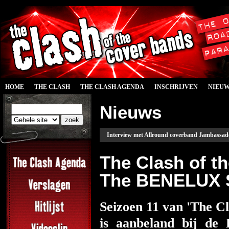
HOME
THE CLASH
THE CLASH AGENDA
INSCHRIJVEN
NIEU
Nieuws
Interview met Allround coverband Jambassado
The Clash of t
The BENELUX S
Seizoen 11 van 'The C
is aanbeland bij de