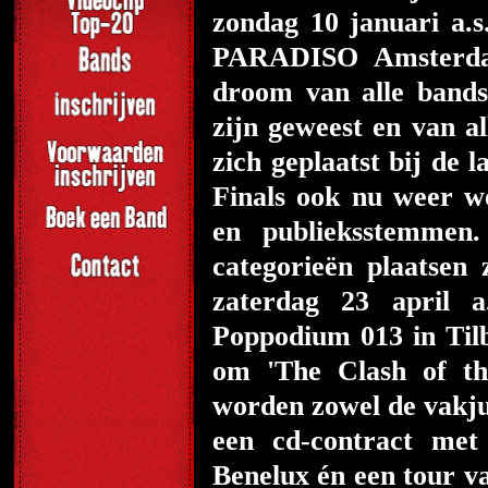
zondag 10 januari a.s
PARADISO Amsterdam
droom van alle bands
zijn geweest en van al
zich geplaatst bij de 
Finals ook nu weer w
en publieksstemme
categorieën plaatse
zaterdag 23 april a
Poppodium 013 in Tilb
om 'The Clash of th
worden zowel de vakju
een cd-contract met 
Benelux én een tour v