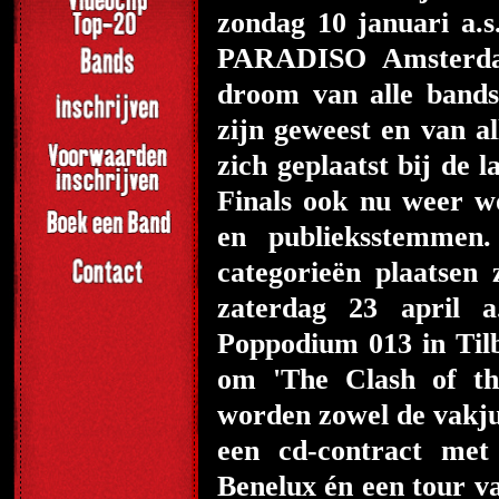
zondag 10 januari a.s
PARADISO Amsterdam
droom van alle bands
zijn geweest en van al
zich geplaatst bij de 
Finals ook nu weer w
en publieksstemme
categorieën plaatse
zaterdag 23 april a
Poppodium 013 in Tilb
om 'The Clash of th
worden zowel de vakju
een cd-contract met 
Benelux én een tour v