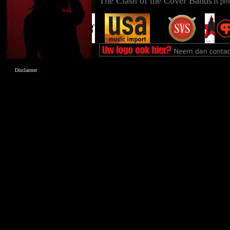
The Clash of the Cover Bands
is po
Disclaimer