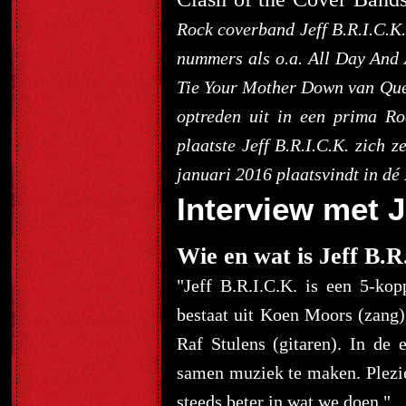
Rock coverband Jeff B.R.I.C.K.
nummers als o.a. All Day And 
Tie Your Mother Down van Quee
optreden uit in een prima Ro
plaatste Jeff B.R.I.C.K. zich
januari 2016 plaatsvindt in 
Interview met J
Wie en wat is Jeff B.R
"Jeff B.R.I.C.K. is een 5-ko
bestaat uit Koen Moors (zang)
Raf Stulens (gitaren). In de 
samen muziek te maken. Plezie
steeds beter in wat we doen."