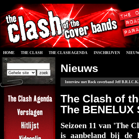
HOME
THE CLASH
THE CLASH AGENDA
INSCHRIJVEN
NIEU
Nieuws
Interview met Rock coverband Jeff B.R.I.C.K. 
The Clash of t
The BENELUX S
Seizoen 11 van 'The C
is aanbeland bij de