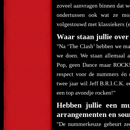
zoveel aanvragen binnen dat we
ondertussen ook wat ze mog
volgestouwd met klassiekers (en
Waar staan jullie over
"Na ‘The Clash’ hebben we maa
we doen. We staan allemaal a
Pop, geen Dance maar ROCK!: 
respect voor de nummers én d
twee jaar wil Jeff B.R.I.C.K. 
een top avondje rocken!"
Hebben jullie een mu
arrangementen en sou
"De nummerkeuze gebeurt zee