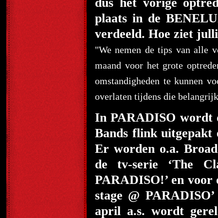
dus het vorige optr
plaats in de BENELU
verdeeld. Hoe ziet ju
"We nemen de tips van alle vo
maand voor het grote optred
omstandigheden te kunnen voo
overlaten tijdens die belangrij
In PARADISO wordt do
Bands flink uitgepakt
Er worden o.a. Broadc
de tv-serie ‘The C
PARADISO!’ en voor d
stage @ PARADISO’ 
april a.s. wordt ger