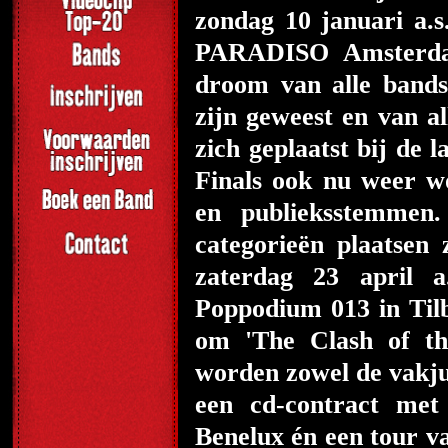
zondag 10 januari a.s
PARADISO Amsterdam
droom van alle bands
zijn geweest en van al
zich geplaatst bij de 
Finals ook nu weer w
en publieksstemme
categorieën plaatse
zaterdag 23 april a
Poppodium 013 in Tilb
om 'The Clash of th
worden zowel de vakju
een cd-contract met 
Benelux én een tour v