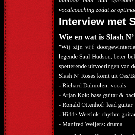
aanloop naar hun optreden
vocalcoaching zodat ze optim
Interview met 
Wie en wat is Slash N’
"Wij zijn vijf doorgewinterd
legende Saul Hudson, beter be
spetterende uitvoeringen van de
Slash N’ Roses komt uit Oss/Br
- Richard Dalmolen: vocals
- Arjan Kok: bass guitar & bac
- Ronald Ottenhof: lead guitar
- Hidde Weetink: rhythm guita
- Manfred Weijers: drums