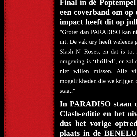
Final in dé Poptempe
een coverband om op 
impact heeft dit op jul
"Groter dan PARADISO kan niet
uit. De vakjury heeft weleens 
Slash N’ Roses, en dat is to
omgeving is ‘thrilled’, er za
niet willen missen. Alle v
mogelijkheden die we krijgen o
staat."
In PARADISO staan de
Clash-editie en het ni
dus het vorige optr
plaats in de BENELU