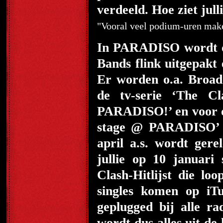
verdeeld. Hoe ziet ju
"Vooral veel podium-uren make
In PARADISO wordt do
Bands flink uitgepakt
Er worden o.a. Broadc
de tv-serie ‘The C
PARADISO!’ en voor d
stage @ PARADISO’ 
april a.s. wordt ger
jullie op 10 januari
Clash-Hitlijst die loo
singles komen op iT
geplugged bij alle ra
wordt dus alles uit d