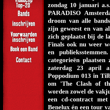
zondag 10 januari a.s
PARADISO Amsterdam
droom van alle bands
zijn geweest en van al
zich geplaatst bij de 
Finals ook nu weer w
en publieksstemme
categorieën plaatse
zaterdag 23 april a
Poppodium 013 in Tilb
om 'The Clash of th
worden zowel de vakju
een cd-contract met 
Benelux én een tour v