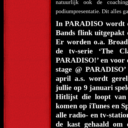
natuurlijk ook de coachi
podiumpresentatie. Dit alles g
In PARADISO wordt do
Bands flink uitgepakt
Er worden o.a. Broadc
de tv-serie ‘The C
PARADISO!’ en voor d
stage @ PARADISO’ 
april a.s. wordt ger
jullie op 9 januari sp
Hitlijst die loopt van
komen op iTunes en Sp
alle radio- en tv-stati
de kast gehaald om 