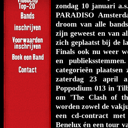
zondag 10 januari a.s
PARADISO Amsterdam
droom van alle bands
zijn geweest en van al
zich geplaatst bij de 
Finals ook nu weer w
en publieksstemme
categorieën plaatse
zaterdag 23 april a
Poppodium 013 in Tilb
om 'The Clash of th
worden zowel de vakju
een cd-contract met 
Benelux én een tour v