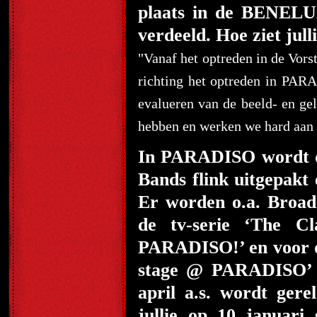
plaats in de BENELU
verdeeld. Hoe ziet ju
"Vanaf het optreden in de Vors
richting het optreden in PAR
evalueren van de beeld- en g
hebben en werken we hard aan 
In PARADISO wordt do
Bands flink uitgepakt
Er worden o.a. Broadc
de tv-serie ‘The C
PARADISO!’ en voor d
stage @ PARADISO’ 
april a.s. wordt ger
jullie op 10 januari