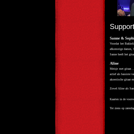
Support
Sanne & Soph
Voordat het Bakkeli
afkomstige dames, b
Sanne heeft het gita
Aline
Meisje met gitaar… 
actief als bassiste 
akoestische gitaar e
Zowel Aline als San
Kaarten in de voorve
Tot ziens op zaterd