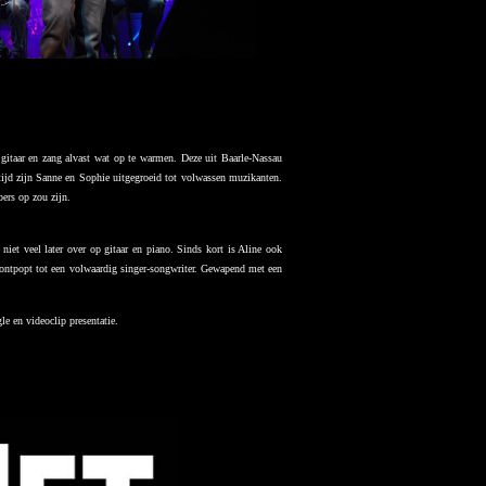
gitaar en zang alvast wat op te warmen. Deze uit Baarle-Nassau
ijd zijn Sanne en Sophie uitgegroeid tot volwassen muzikanten.
oers op zou zijn.
et veel later over op gitaar en piano. Sinds kort is Aline ook
ch ontpopt tot een volwaardig singer-songwriter. Gewapend met een
e en videoclip presentatie.