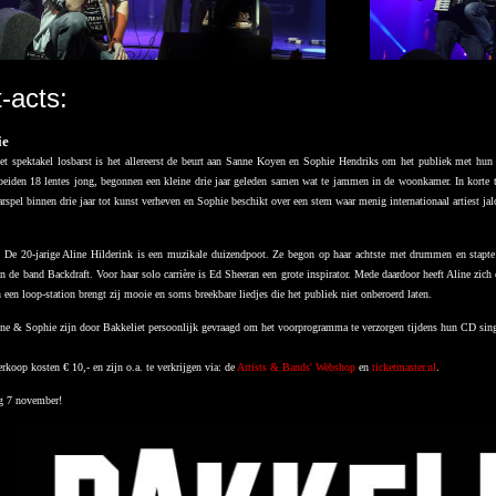
-acts:
ie
et spektakel losbarst is het allereerst de beurt aan Sanne Koyen en Sophie Hendriks om het publiek met hun 
eiden 18 lentes jong, begonnen een kleine drie jaar geleden samen wat te jammen in de woonkamer. In korte t
arspel binnen drie jaar tot kunst verheven en Sophie beschikt over een stem waar menig internationaal artiest jal
De 20-jarige Aline Hilderink is een muzikale duizendpoot. Ze begon op haar achtste met drummen en stapte ni
van de band Backdraft. Voor haar solo carrière is Ed Sheeran een grote inspirator. Mede daardoor heeft Aline zi
n een loop-station brengt zij mooie en soms breekbare liedjes die het publiek niet onberoerd laten.
ne & Sophie zijn door Bakkeliet persoonlijk gevraagd om het voorprogramma te verzorgen tijdens hun CD singl
rkoop kosten € 10,- en zijn o.a. te verkrijgen via: de
Artists & Bands' Webshop
en
ticketmaster.nl
.
ag 7 november!