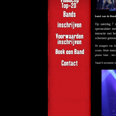
band van de Benelu
Op zaterdag 7 n
spectaculaire ni
interactie met h
schermen getoon
De pluggers van Ar
scoren.
Mede dankzi
plezier. Want… het m
Vanaf 8 november is