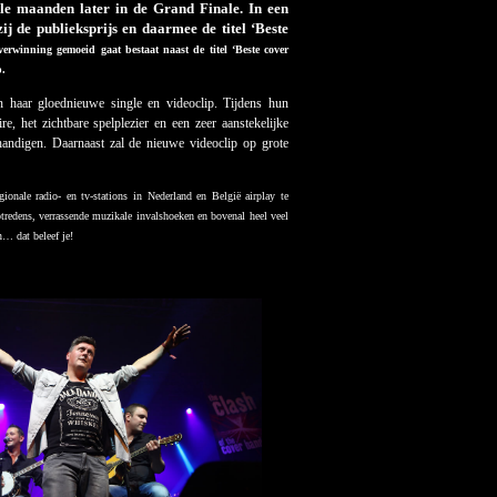
le maanden later in de Grand Finale. In een
 de publieksprijs en daarmee de titel ‘Beste
erwinning gemoeid gaat bestaat naast de titel ‘Beste cover
p.
 haar gloednieuwe single en videoclip. Tijdens hun
e, het zichtbare spelplezier en een zeer aanstekelijke
rhandigen. Daarnaast zal de nieuwe videoclip op grote
nale radio- en tv-stations in Nederland en België airplay te
tredens, verrassende muzikale invalshoeken en bovenal heel veel
n… dat beleef je!