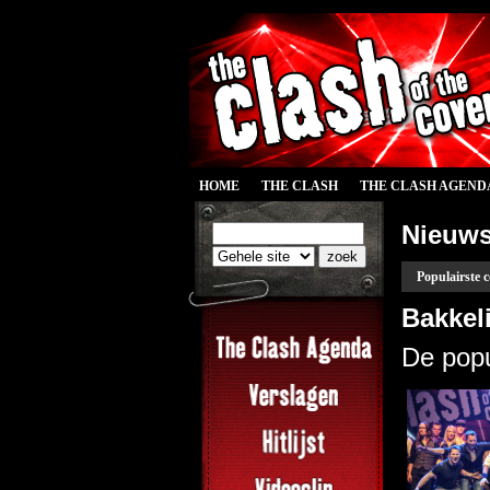
HOME
THE CLASH
THE CLASH AGEND
Nieuw
Populairste 
Bakkeli
De popu