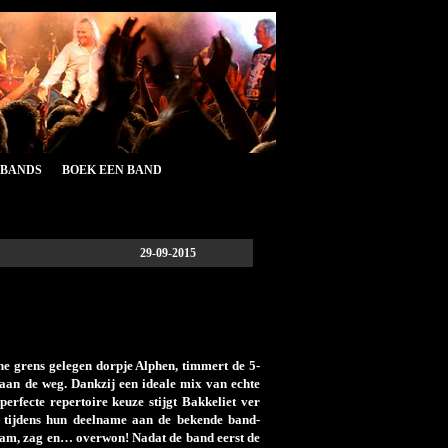
&BANDS
BOEK EEN BAND
29-09-2015
he grens gelegen dorpje Alphen, timmert de 5-
 aan de weg. Dankzij een ideale mix van echte
erfecte repertoire keuze stijgt Bakkeliet ver
k tijdens hun deelname aan de bekende band-
kwam, zag en… overwon! Nadat de band eerst de