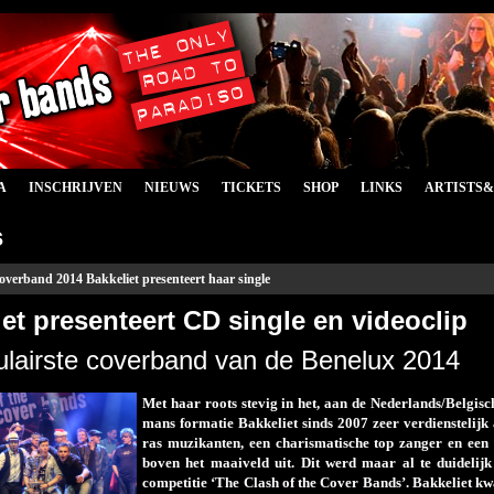
A
INSCHRIJVEN
NIEUWS
TICKETS
SHOP
LINKS
ARTISTS
s
coverband 2014 Bakkeliet presenteert haar single
et presenteert CD single en videoclip
lairste coverband van de Benelux 2014
Met haar roots stevig in het, aan de Nederlands/Belgisc
mans formatie Bakkeliet sinds 2007 zeer verdienstelijk
ras muzikanten, een charismatische top zanger en een p
boven het maaiveld uit. Dit werd maar al te duidelij
competitie ‘The Clash of the Cover Bands’. Bakkeliet 