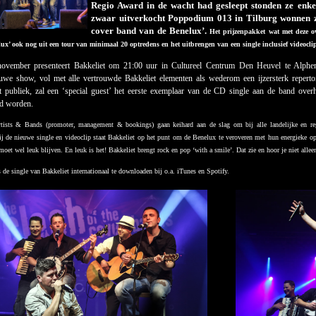
Regio Award in de wacht had gesleept stonden ze enke
zwaar uitverkocht Poppodium 013 in Tilburg wonnen zij
cover band van de Benelux’.
Het prijzenpakket wat met deze ov
x’ ook nog uit een tour van minimaal 20 optredens en het uitbrengen van een single inclusief videocli
ovember presenteert Bakkeliet om 21:00 uur in Cultureel Centrum Den Heuvel te Alphen
euwe show, vol met alle vertrouwde Bakkeliet elementen als wederom een ijzersterk repertoir
et publiek, zal een ‘special guest’ het eerste exemplaar van de CD single aan de band ove
d worden.
tists & Bands (promoter, management & bookings) gaan keihard aan de slag om bij alle landelijke en regio
j de nieuwe single en videoclip staat Bakkeliet op het punt om de Benelux te veroveren met hun energieke op
oet wel leuk blijven. En leuk is het! Bakkeliet brengt rock en pop ‘with a smile’. Dat zie en hoor je niet allee
 de single van Bakkeliet internationaal te downloaden bij o.a. iTunes en Spotify.