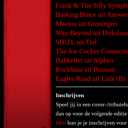
Frank & The Silly Symph
Barking Bruce uit Antwer
Maelox uit Groningen
Way Beyond uit Dirkslan
SH!ZL uit Tiel
The Joe Cocker Connectio
Bakkeliet uit Alphen
Rockbaas uit Bussum
Eagles Road uit Luik (B)
Inschrijven
Speel jij in een cover-/tribute
dan op voor de volgende editie
Hier
kun je je inschrijven voor