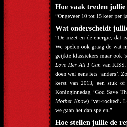
Hoe vaak treden jullie
“Ongeveer 10 tot 15 keer per ja
Wat onderscheidt julli
“De inzet en de energie, dat i
We spelen ook graag de wat m
geijkte klassiekers maar ook '
Love Her All I Can
van KISS. 
doen wel eens iets ‘anders’. Zo
kerst van 2013, een stuk of
Koninginnedag ‘God Save T
Mother Know
) ‘ver-rocked’. 
we gaan het dan spelen.”
Hoe stellen jullie de r