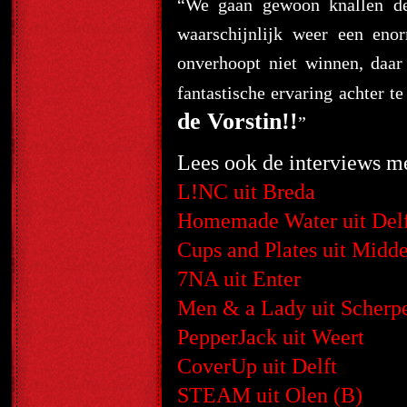
“We gaan gewoon knallen de
waarschijnlijk weer een en
onverhoopt niet winnen, daar
fantastische ervaring achter 
de Vorstin!!
”
Lees ook de interviews m
L!NC uit Breda
Homemade Water uit Delf
Cups and Plates uit Midde
7NA uit Enter
Men & a Lady uit Scherp
PepperJack uit Weert
CoverUp uit Delft
STEAM uit Olen (B)