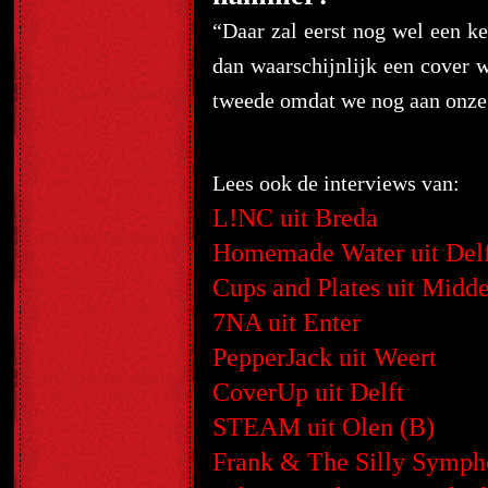
“Daar zal eerst nog wel een k
dan waarschijnlijk een cover w
tweede omdat we nog aan onze 
Lees ook de interviews van:
L!NC uit Breda
Homemade Water uit Delf
Cups and Plates uit Midde
7NA uit Enter
PepperJack uit Weert
CoverUp uit Delft
STEAM uit Olen (B)
Frank & The Silly Symph