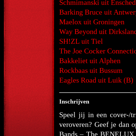
Schmimanski uit Ensched
Barking Bruce uit Antwer
Maelox uit Groningen
Way Beyond uit Dirkslan
SH!ZL uit Tiel
The Joe Cocker Connectio
Bakkeliet uit Alphen
Rockbaas uit Bussum
Eagles Road uit Luik (B)
Inschrijven
Speel jij in een cover-/t
veroveren? Geef je dan o
Bands – The BENELUX 