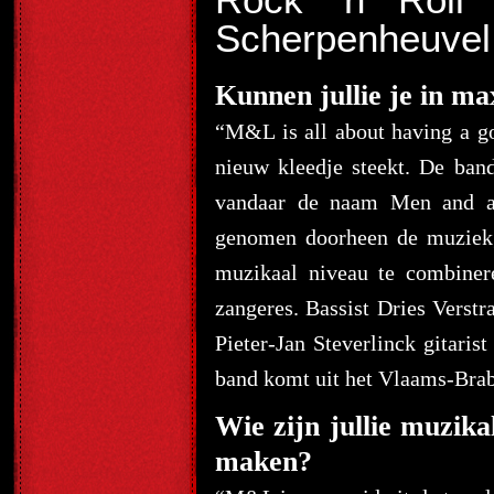
Rock 'n Roll
Scherpenheuvel
Kunnen jullie je in ma
“M&L is all about having a go
nieuw kleedje steekt. De ban
vandaar de naam Men and a 
genomen doorheen de muziekge
muzikaal niveau te combiner
zangeres. Bassist Dries Verstr
Pieter-Jan Steverlinck gitaris
band komt uit het Vlaams-Bra
Wie zijn jullie muzika
maken?