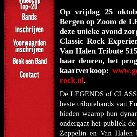
Op vrijdag 25 oktob
Bergen op Zoom de 
deze unieke avond zor
Classic Rock Experie
Van Halen Tribute 51
haar deuren, het pro
kaartverkoop:
www.ge
rock.nl
.
De LEGENDS of CLASSIC 
beste tributebands van E
bieden waarop hun dynam
ondergaat het publiek de
Zeppelin en Van Halen b