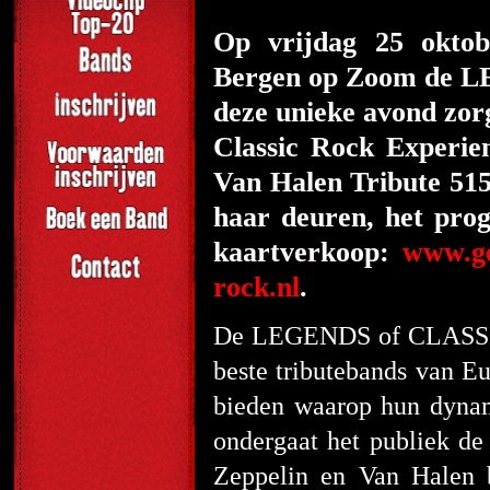
Op vrijdag 25 oktob
Bergen op Zoom de 
deze unieke avond zor
Classic Rock Experie
Van Halen Tribute 51
haar deuren, het pro
kaartverkoop:
www.ge
rock.nl
.
De LEGENDS of CLASSIC 
beste tributebands van E
bieden waarop hun dynam
ondergaat het publiek de
Zeppelin en Van Halen b