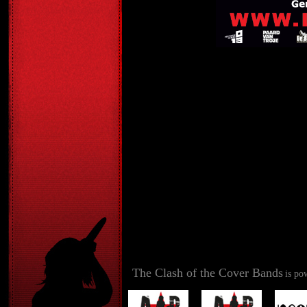
The Clash of the Cover Bands
is po