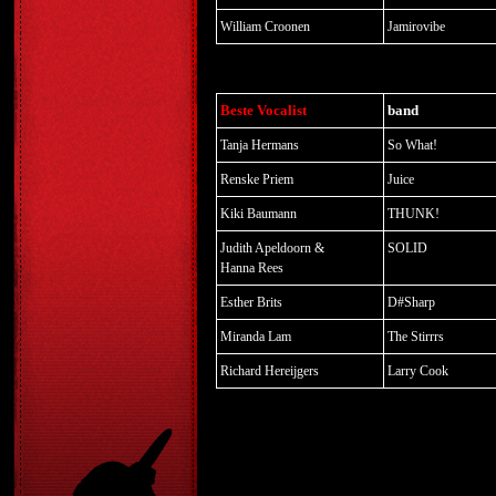
William Croonen
Jamirovibe
Beste Vocalist
band
Tanja Hermans
So What!
Renske Priem
Juice
Kiki Baumann
THUNK!
Judith Apeldoorn &
SOLID
Hanna Rees
Esther Brits
D#Sharp
Miranda Lam
The Stirrrs
Richard Hereijgers
Larry Cook