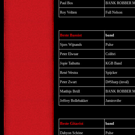
Paul Bos
BANK ROBBER 
Roy Veltien
Full Nelson
Beste Bassist
band
Sjors Wijnands
Pulse
Peter Elwuar
Colibri
Jopie Taihuttu
KGB Band
René Westra
Spijcker
Peter Zwart
D#Sharp (inval)
Matthijs Brüll
BANK ROBBER 
Jeffrey Bollebakker
Jamirovibe
Beste Gitarist
band
Dabyon Schöne
Pulse