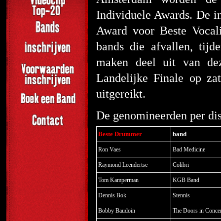
Individuele Awards. De i
Award voor Beste Vocalis
bands die afvallen, tij
maken deel uit van dez
Landelijke Finale op za
uitgereikt.
De genomineerden per disc
Beste Drummer
band
Ron Vaes
Bad Medicine
Raymond Leendertse
Colibri
Tom Kamperman
KGB Band
Dennis Bok
Stennis
Bobby Baudoin
The Doors in Conce