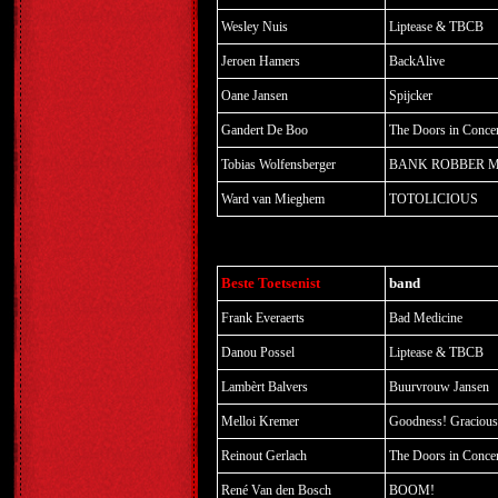
Wesley Nuis
Liptease & TBCB
Jeroen Hamers
BackAlive
Oane Jansen
Spijcker
Gandert De Boo
The Doors in Concer
Tobias Wolfensberger
BANK ROBBER 
Ward van Mieghem
TOTOLICIOUS
Beste Toetsenist
band
Frank Everaerts
Bad Medicine
Danou Possel
Liptease & TBCB
Lambèrt Balvers
Buurvrouw Jansen
Melloi Kremer
Goodness! Gracious
Reinout Gerlach
The Doors in Concer
René Van den Bosch
BOOM!