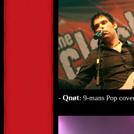
Qnøt
-
: 9-mans Pop cove