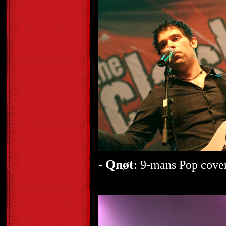
Qnøt
-
: 9-mans Pop cove