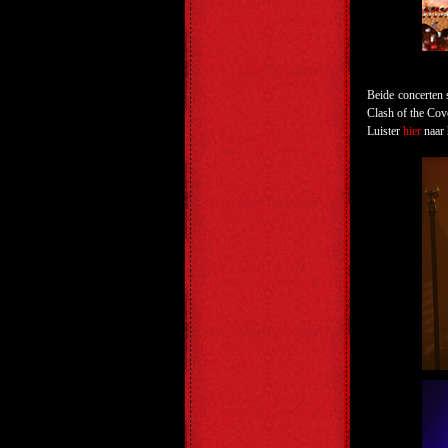
Beide concerten
Clash of the Co
Luister
hier
naar 