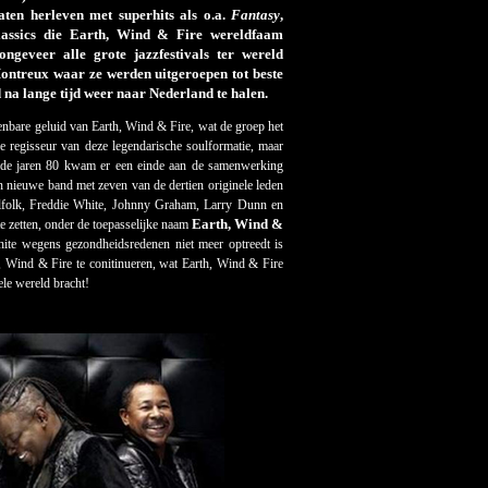
aten herleven met superhits als o.a.
Fantasy
,
lassics die Earth, Wind & Fire wereldfaam
ngeveer alle grote jazzfestivals ter wereld
ontreux waar ze werden uitgeroepen tot beste
d na lange tijd weer naar Nederland te halen.
bare geluid van Earth, Wind & Fire, wat de groep het
 regisseur van deze legendarische soulformatie, maar
 de jaren 80 kwam er een einde aan de samenwerking
ieuwe band met zeven van de dertien originele leden
lfolk, Freddie White, Johnny Graham, Larry Dunn en
Earth, Wind &
e zetten, onder de toepasselijke naam
te wegens gezondheidsredenen niet meer optreedt is
 Wind & Fire te conitinueren, wat Earth, Wind & Fire
ele wereld bracht!