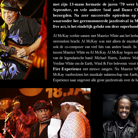
met zijn 13-mans formatie de jaren ‘70 weer l
September
, en vele andere Soul and Dance C
bezorgden. Na zeer succesvolle optredens op o
waaronder het gerenommeerde jazzfestival in M
live act, is het eindelijk gelukt om deze superban
Al McKay werkte samen met Maurice White aan het herken
sterrendom bracht. Al McKay was niet alleen de muzikale
ook de co-composer van veel hits van andere bands. In
tussen Maurice White en Al McKay. Al McKay begon een n
van de legendarische band: Michael Harris, Andrew Wo
Verdine White om de Earth, Wind & Fire belevenis voort t
Fire Experience
met nieuwe zangers. Nu Maurice Whi
McKay vastbesloten het muzikale nalatenschap van Earth,
Experience naar ongeveer alle grote jazzfestivals over de h