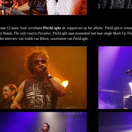
PitchLight
 staat 12-mans Soul coverband
als support-act op het affiche. PitchLight is win
ver Bands,
The only road to Paradiso
. PitchLight staat momenteel met haar single
Mash Up The
het interview van Judith van Bilsen, saxofoniste van PitchLight.