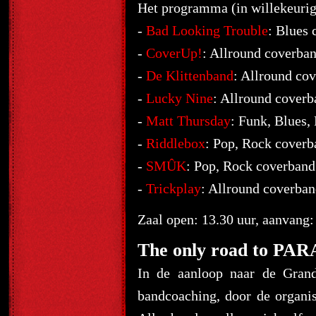
Het programma (in willekeurige 
-
Bad Looking Trouble
: Blues 
-
CoverUp!
: Allround coverban
-
De Klittenband
: Allround cov
-
Lucky Nine
: Allround coverb
-
Matt Thursday
: Funk, Blues,
-
Riddlebox
: Pop, Rock coverb
-
SMÛK
: Pop, Rock coverband 
-
Trickplay
: Allround coverban
Zaal open: 13.30 uur, aanvang:
The only road to PA
In de aanloop naar de Grand
bandcoaching, door de organis