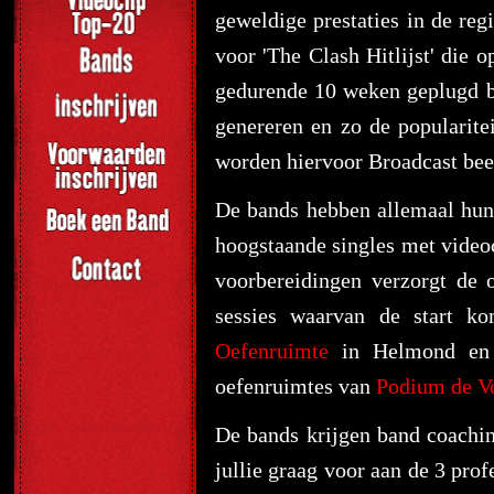
geweldige prestaties in de reg
voor 'The Clash Hitlijst' die o
gedurende 10 weken geplugd bij
genereren en zo de popularit
worden hiervoor Broadcast beel
De bands hebben allemaal hun
hoogstaande singles met video
voorbereidingen verzorgt de 
sessies waarvan de start k
Oefenruimte
in Helmond en v
oefenruimtes van
Podium de Vo
De bands krijgen band coachin
jullie graag voor aan de 3 prof