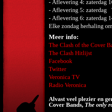
- Aflevering 4: zaterdag 
- Aflevering 5: zaterdag
- Aflevering 6: zaterdag
Elke zondag herhaling om
Meer info:
The Clash of the Cover B
The Clash Hitlijst
Facebook
Twitter
Veronica TV
Radio Veronica
Alvast veel plezier en ge
Cover Bands,
The only 