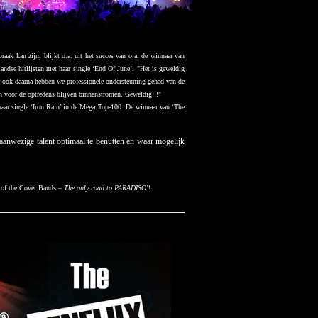
aak kan zijn, blijkt o.a. uit het succes van o.a. de winnaar van
dse hitlijsten met haar single ‘End Of June’. "Het is geweldig
 ook daarna hebben we professionele ondersteuning gehad van de
n voor de optredens blijven binnenstromen. Geweldig!!!"
aar single ‘Iron Rain’ in de Mega Top-100. De winnaar van ‘The
nwezige talent optimaal te benutten en waar mogelijk
h of the Cover Bands –
The only road to PARADISO
’!