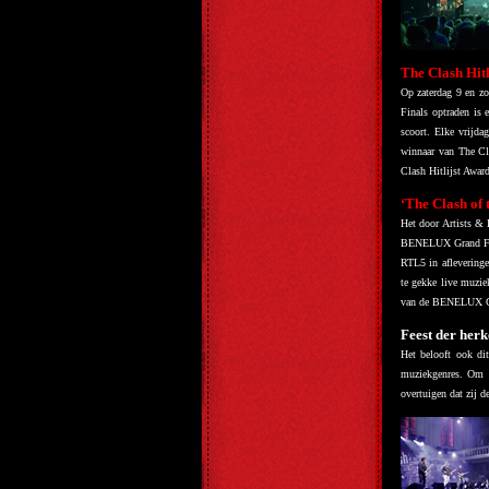
The Clash Hitl
Op zaterdag 9 en z
Finals optraden is 
scoort. Elke vrijda
winnaar van The Cl
Clash Hitlijst Awar
‘The Clash of
Het door Artists & 
BENELUX Grand Fina
RTL5 in aflevering
te gekke live muzie
van de BENELUX Gr
Feest der her
Het belooft ook di
muziekgenres. Om 1
overtuigen dat zij de