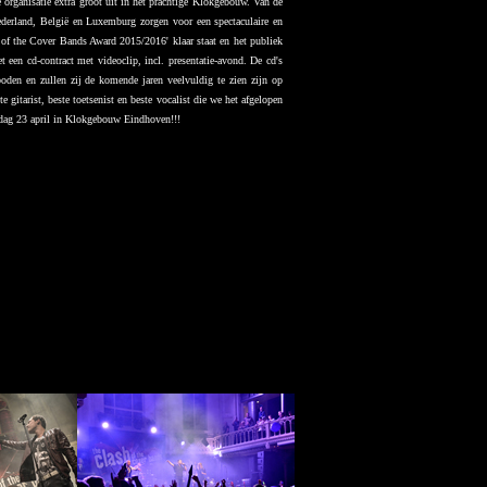
rganisatie extra groot uit in het prachtige Klokgebouw. Van de
ederland, België en Luxemburg zorgen voor een spectaculaire en
 of the Cover Bands Award 2015/2016' klaar staat en het publiek
en cd-contract met videoclip, incl. presentatie-avond. De cd's
oden en zullen zij de komende jaren veelvuldig te zien zijn op
gitarist, beste toetsenist en beste vocalist die we het afgelopen
erdag 23 april in Klokgebouw Eindhoven!!!