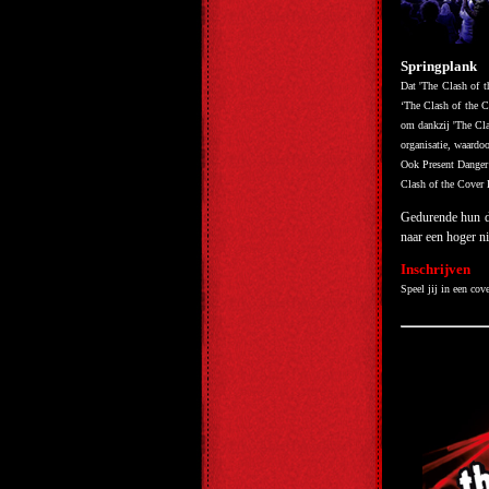
Springplank
Dat 'The Clash of t
‘The Clash of the C
om dankzij 'The Cla
organisatie, waardo
Ook Present Danger 
Clash of the Cover B
Gedurende hun de
naar een hoger niv
Inschrijven
Speel jij in een co