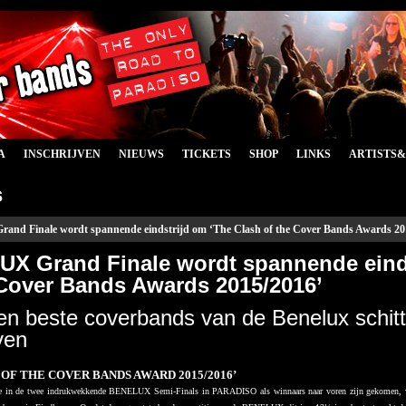
A
INSCHRIJVEN
NIEUWS
TICKETS
SHOP
LINKS
ARTISTS
s
nd Finale wordt spannende eindstrijd om ‘The Clash of the Cover Bands Awards 20
X Grand Finale wordt spannende einds
 Cover Bands Awards 2015/2016’
n beste coverbands van de Benelux schit
ven
 OF THE COVER BANDS AWARD 2015/2016’
ie in de twee indrukwekkende BENELUX Semi-Finals in PARADISO als winnaars naar voren zijn gekomen, w