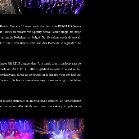
 Bands. Van alle 18 coverbands die hier in de BENELUX Semi-
ia iTunes en streams via Spotify bepaalt welke single het beste
-stations in Nederland en België! Na 10 weken wordt de overall
sh of the Cover Bands’ John Van den Borne de felbegeerde 'The
ringen bij RTL5 uitgezonden. Alle bands zijn in aanloop naar de
inals in PARADISO… alles is gefilmd en vanaf 26 maart zal bij
terdagavond, direct na de hoofdfilm is het tijd voor een half uur
nelux. De laatste twee afleveringen staan volledig in het teken
verse nationale en internationale artiesten uit verschillende
sten zullen alles uit de kast halen om vakjury én publiek te