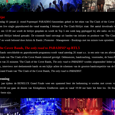
ijst
ondag 10 januari jl. stond Poptempel PARADISO Amsterdam geheel in het teken van The Clash of the Cover
een live single geproduceerd die vanaf maandag 1 februari in The Clash Hitlijst staat. Het aantal downloads v
g om 12.00 uur wordt de hitlijst geupdate en wordt de Top 5 een week lang geplugged bij alle radio- en tv
ash Hitlijst bekend gemaakt. De winnende band ontvangt uit handen van initiator en producer van ‘The Cla
d' en wordt beloond door Artists & Bands | Promoter - Management - Bookings met ten minste twee optredens.
 the Cover Bands,
The only road to PARADISO
’ op RTL5
Bands ontwikkelde en geproduceerde programma wordt vanaf zaterdag 26 maart a.s. in een serie van zes afleve
le van The Clash of the Cover Bands intensief gevolgd. Oefensessies, bandcoaching, voorrondes, de Semi-F
en van 25 minuten 'The Clash of the Cover Bands,
The only road to PARADISO
' worden uitgezonden! Iedere za
k, interviews met deelnemende bands en een kijkje achter de schermen van de grootste bandcompetitie van de Be
and Finale van 'The Clash of the Cover Bands,
The only road to PARADISO
'.
kenning
t jaar tijdens de BENELUX Grand Finale weer een spannend feest der herkenning te worden met covers van di
8.00 uur gaan de deuren van Klokgebouw Eindhoven open en vanaf 19.00 uur barst het feest los. De finali
 beste zijn.