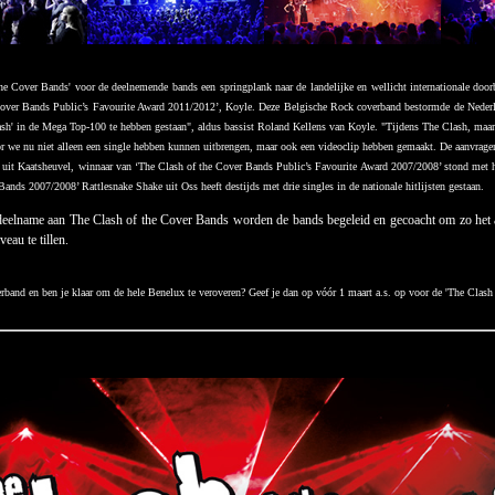
he Cover Bands' voor de deelnemende bands een springplank naar de landelijke en wellicht internationale doorbr
over Bands Public’s Favourite Award 2011/2012’, Koyle. Deze Belgische Rock coverband bestormde de Nederlan
sh' in de Mega Top-100 te hebben gestaan", aldus bassist Roland Kellens van Koyle. "Tijdens The Clash, maar
or we nu niet alleen een single hebben kunnen uitbrengen, maar ook een videoclip hebben gemaakt. De aanvrage
uit Kaatsheuvel, winnaar van ‘The Clash of the Cover Bands Public’s Favourite Award 2007/2008’ stond met h
ands 2007/2008’ Rattlesnake Shake uit Oss heeft destijds met drie singles in de nationale hitlijsten gestaan.
elname aan The Clash of the Cover Bands worden de bands begeleid en gecoacht om zo het aa
eau te tillen.
verband en ben je klaar om de hele Benelux te veroveren? Geef je dan op vóór 1 maart a.s. op voor de 'The Clas