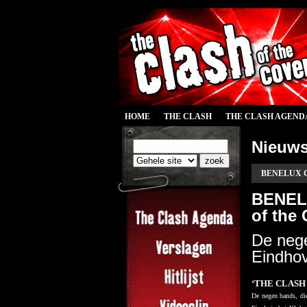
HOME
THE CLASH
THE CLASH AGEND
Nieuw
BENELUX Gra
BENELU
of the
De nege
Eindho
‘THE CLASH
De negen bands, d