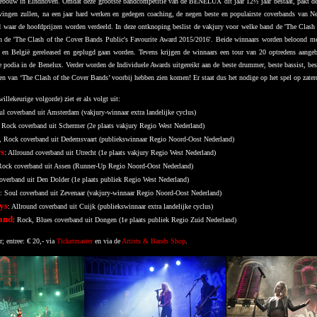
ebouw in Eindhoven. Omdat deze grootste bandcompetitie van de BENELUX dit jaar 12½ jaar bestaat, pakt de o
vingen zullen, na een jaar hard werken en gedegen coaching, de negen beste en populairste coverbands van N
d waar de hoofdprijzen worden verdeeld. In deze ontknoping beslist de vakjury voor welke band de 'The Clash
n de 'The Clash of the Cover Bands Public's Favourite Award 2015/2016'. Beide winnaars worden beloond met e
 en België gereleased en geplugd gaan worden. Tevens krijgen de winnaars een tour van 20 optredens aangeb
 podia in de Benelux. Verder worden de Individuele Awards uitgereikt aan de beste drummer, beste bassist, beste 
zoen van ‘The Clash of the Cover Bands’ voorbij hebben zien komen! Er staat dus het nodige op het spel op zat
llekeurige volgorde) ziet er als volgt uit:
ul coverband uit Amsterdam (vakjury-winnaar extra landelijke cyclus)
: Rock coverband uit Schermer (2e plaats vakjury Regio West Nederland)
, Rock coverband uit Dedemsvaart (publiekswinnaar Regio Noord-Oost Nederland)
s
: Allround coverband uit Utrecht (1e plaats vakjury Regio West Nederland)
Rock coverband uit Assen (Runner-Up Regio Noord-Oost Nederland)
overband uit Den Dolder (1e plaats publiek Regio West Nederland)
: Soul coverband uit Zevenaar (vakjury-winnaar Regio Noord-Oost Nederland)
ys
: Allround coverband uit Cuijk (publiekswinnaar extra landelijke cyclus)
and
: Rock, Blues coverband uit Dongen (1e plaats publiek Regio Zuid Nederland)
; entree: € 20,- via
Ticketmaster
en via de
Artists & Bands Shop
.