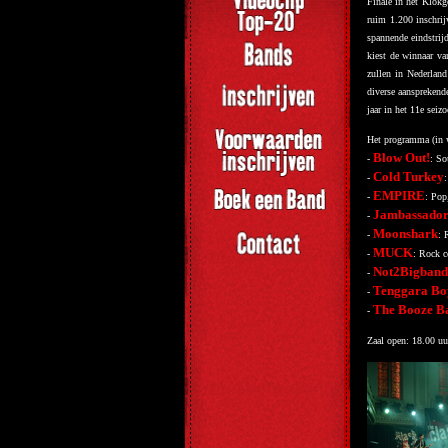
Finale in het Klokg
ruim 1.200 inschrij
spannende eindstrij
kiest de winnaar va
zullen in Nederland
diverse aansprekende
jaar in het 11e sei
Het programma (in wi
Blow Out!
-
: So
Cold Turkey
-
EMPIRE
-
: Pop
Jambassador
-
Moonshark
-
: 
MUCK
-
: Rock c
Not2Bigband
-
Tenggara Bo
-
The Booze B
-
Zaal open: 18.00 uur