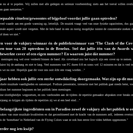
an nu al te popelen. Wij zullen met alle gedegen en serieuze voorbereiding niets aan het toeval willen ove
 gaan neerzetten."
bepaalde rituelen/gewoontes of bijgeloof voordat jullie gaan optreden?
veel waarde aan een goede warming up, letterlijk. De muziek vraagt veel van onze fysieke capaciteiten, dus g
tale aspect wordt niet vergeten. Met de hele band in een zo rustig mogelijke ruimte de concentratie zoeken 
of doen we niet."
en voor de vakjury-winnaar én de publiekswinnaar van ‘The Clash of the Cove
een tour van 20 optredens in de Benelux. Stel dat jullie één van de Awards wi
bewerkte cover of een eigen nummer? En waarom juist dát nummer?
e meningen nog wel over verdeeld binnen de band. Als coverband zou het logisch zijn een cover op te nemen. I
airst bij de aanhang en niet te lang. Veel nummers van FC duren 6-8 en soms wel 12 minuten en dat is veel t
en we nu niet. Hopelijk gaat dit voor ons ooit écht een vraag worden…"
jaar hebben ook jullie een sterke ontwikkeling doorgemaakt. Wat zijn op dit mo
iduele muzikale vaardigheden en samenspel. Podium presentatie, interactie met het publiek gaat steeds beter, vo
odium het nummer beginnen en het publiek laten meezingen.
eine slordigheidjes wegpoetsen, en ons vasthouden aan de tijdens de repetitie gemaakte afspraken over breaks
n)zang zo krijgen als tijdens de repetities zij we al een heel eind…
"
e belangrijkste ingrediënten om in Paradiso zowel de vakjury als het publiek te 
aken van onze muzikale kwaliteiten en dat gecombineerd met de kracht van de nummers zelf, iedereen overtui
 is de ‘homebase’ in Nederland van de Flying Colors waar ze ook hun eerste live video hebben opgenomen."
verder nog iets kwijt?