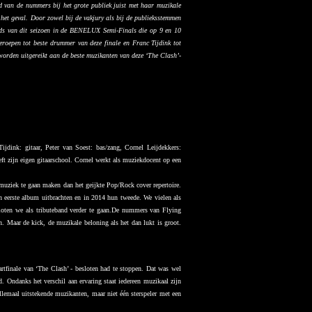
d van de nummers bij het grote publiek juist met haar muzikale
 het geval. Door zowel bij de vakjury als bij de publieksstemmen
nds van dit seizoen in de BENELUX Semi-Finals die op 9 en 10
epen tot beste drummer van deze finale en Franc Tijdink tot
orden uitgereikt aan de beste muzikanten van deze ‘The Clash’-
jdink: gitaar, Peter van Soest: bas/zang, Cornel Leijdekkers:
ft zijn eigen gitaarschool. Cornel werkt als muziekdocent op een
 muziek te gaan maken dan het geijkte Pop/Rock cover repertoire.
n eerste album uitbrachten en in 2014 hun tweede. We vielen als
loten we als tributeband verder te gaan.De nummers van Flying
n. Maar de kick, de muzikale beloning als het dan lukt is groot.
tfinale van ‘The Clash’ - besloten had te stoppen.
Dat was wel
 Ondanks het verschil aan ervaring staat iedereen muzikaal zijn
llemaal uitstekende muzikanten, maar niet één sterspeler met een