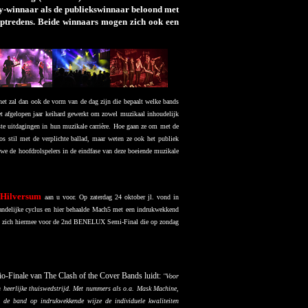
ry-winnaar als de publiekswinnaar beloond met
 optredens. Beide winnaars mogen zich ook een
et zal dan ook de vorm van de dag zijn die bepaalt welke bands
het afgelopen jaar keihard gewerkt om zowel muzikaal inhoudelijk
ste uitdagingen in hun muzikale carrière. Hoe gaan ze om met de
os stil met de verplichte ballad, maar weten ze ook het publiek
 we de hoofdrolspelers in de eindfase van deze boeiende muzikale
t Hilversum
aan u voor.
Op zaterdag 24 oktober jl. vond in
landelijke cyclus en hier behaalde Mach5 met een indrukwekkend
ste zich hiermee voor de 2nd BENELUX Semi-Final die op zondag
io-Finale van The Clash of the Cover Bands luidt:
"Voor
 heerlijke thuiswedstrijd. Met nummers als o.a. Mask Machine,
de band op indrukwekkende wijze de individuele kwaliteiten