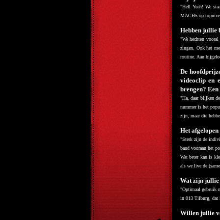
"Hell Yeah! We sta
MACH5 op topniveau
Hebben jullie 
"We hechten vooral 
zingen. Ook het men
routine. Aan bijgelo
De hoofdprijz
videoclip en 
brengen? Een 
"Ha, daar blijken d
nummer is het popul
zijn, maar die hebb
Het afgelopen 
"
Sterk zijn de indiv
band vooraan het p
Wat beter kan is kl
als we live de (same
Wat zijn julli
"Optimaal gebruik m
in 013 Tilburg, dat
Willen jullie 