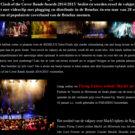
e Clash of the Cover Bands Awards 2014/2015' beslist en worden zowel de vakju
ct met videoclip met plugging en distributie in de Benelux én een tour van 20
beste of populairste coverband van de Benelux noemen.
h hebben weten te plaatsen voor de BENELUX Semi-Finals zijn zonder uitzondering van zeer hoog niveau en h
rgaan naar de grote finale. Voor zowel de vakjury als het publiek wordt dit een zware klus. Alle bands hebben 
umperformance het aanwezige talent optimaal te ontwikkelen en te benutten en staan nu voor één van de groot
ductie met zich meebrengt? Lukt het ze weer om boven zichzelf uit te stijgen? Krijgen ze het publiek ademlo
n? Hoe bereiden zij zich voor? Om u alvast een beetje kennis te laten maken met deze bijzondere topbands zullen
h of the Cover Bands Awards 2014/2015' voorstellen.
Flying Colors tribute Mach5 ui
Graag stellen we
Podium de Vorstin in Hilversum de finale plaats van de extra 
optreden de dik verdiende prijs voor Runner-Up. Mach5 plaat
10 januari a.s. wordt gehouden in PARADISO Amsterdam.
Het oordeel van de vakjury over Mach5 tijdens de Reg
5-mans Flying Colors tribute Mach5 uit Hilversum was het een
One Love Forever en afsluiter Coulda Woulda Shoulda wist 