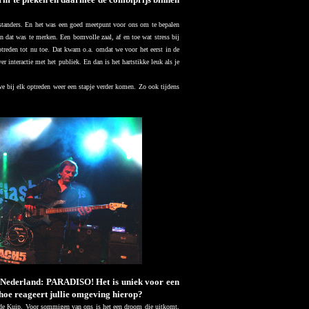
enstanders. En het was een goed meetpunt voor ons om te bepalen
n dat was te merken. Een bomvolle zaal, af en toe wat stress bij
ptreden tot nu toe. Dat kwam o.a. omdat we voor het eerst in de
 interactie met het publiek. En dan is het hartstikke leuk als je
we bij elk optreden weer een stapje verder komen. Zo ook tijdens
n Nederland: PARADISO! Het is uniek voor een
hoe reageert jullie omgeving hierop?
 de Kuip. Voor sommigen van ons is het een droom die uitkomt,