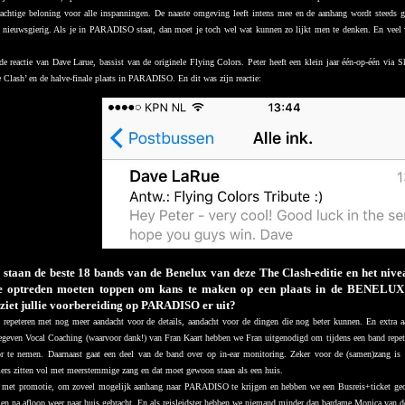
achtige beloning voor alle inspanningen. De naaste omgeving leeft intens mee en de aanhang wordt steeds g
 nieuwsgierig. Als je in PARADISO staat, dan moet je toch wel wat kunnen zo lijkt men te denken. En ve
de reactie van Dave Larue, bassist van de originele Flying Colors. Peter heeft een klein jaar één-op-één vi
e Clash’ en de halve-finale plaats in PARADISO.
En dit was zijn reactie:
taan de beste 18 bands van de Benelux van deze The Clash-editie en het nivea
ge optreden moeten toppen om kans te maken op een plaats in de BENELUX
 ziet jullie voorbereiding op PARADISO er uit?
 repeteren met nog meer aandacht voor de details, aandacht voor de dingen die nog beter kunnen. En extra 
gegeven Vocal Coaching (waarvoor dank!) van Fran Kaart hebben we Fran uitgenodigd om tijdens een band repet
r te nemen. Daarnaast gaat een deel van de band over op in-ear monitoring. Zeker voor de (samen)zang is d
rs zitten vol met meerstemmige zang en dat moet gewoon staan als een huis.
k met promotie, om zoveel mogelijk aanhang naar PARADISO te krijgen en hebben we een Busreis+ticket ge
 na afloop weer naar huis gebracht. En als reisleidster hebben we niemand minder dan bardame Monica van de T