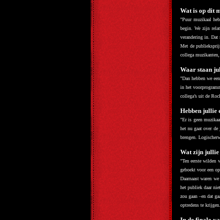
Wat is op dit 
"
Puur muzikaal heb
begin. We zijn rel
verandering in. Dat
Met de publieksprij
collega muzikanten,
Waar staan jul
"Dan hebben we een 
in het voorprogramm
collega’s uit de Rock
Hebben jullie
"Er is geen muzikaa
het nu gaat over de 
brengen. Logischerw
Wat zijn julli
"
Ten eerste wilden 
geboekt voor een op
Daarnaast waren we 
het publiek daar ni
zou gaan –en dat ga
optredens te krijgen
In de finale v