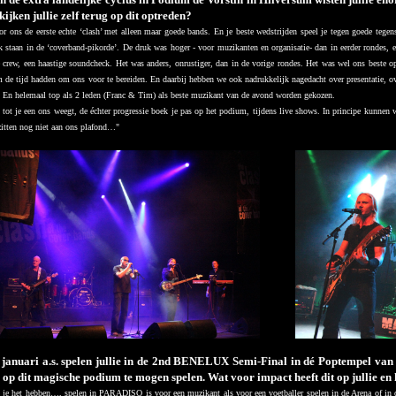
kijken jullie zelf terug op dit optreden?
or ons de eerste echte ‘clash’ met alleen maar goede bands. En je beste wedstrijden speel je tegen goede teg
k staan in de ‘coverband-pikorde’. De druk was hoger - voor muzikanten en organisatie- dan in eerder rondes, e
 crew, een haastige soundcheck. Het was anders, onrustiger, dan in de vorige rondes. Het was wel ons beste o
 de tijd hadden om ons voor te bereiden. En daarbij hebben we ook nadrukkelijk nagedacht over presentatie, over
. En helemaal top als 2 leden (Franc & Tim) als beste muzikant van de avond worden gekozen.
n tot je een ons weegt, de échter progressie boek je pas op het podium, tijdens live shows. In principe kunnen 
 zitten nog niet aan ons plafond…
"
januari a.s. spelen jullie in de 2nd BENELUX Semi-Final in dé Poptempel va
p dit magische podium te mogen spelen. Wat voor impact heeft dit op jullie en 
 je het hebben…, spelen in PARADISO is voor een muzikant als voor een voetballer spelen in de Arena of in