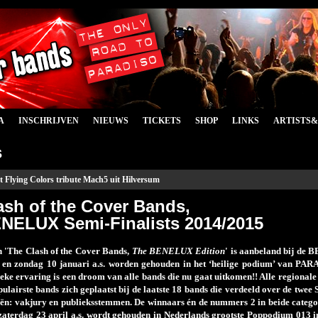
A
INSCHRIJVEN
NIEUWS
TICKETS
SHOP
LINKS
ARTISTS
s
t Flying Colors tribute Mach5 uit Hilversum
ash of the Cover Bands,
NELUX Semi-Finalists 2014/2015
n 'The Clash of the Cover Bands,
The BENELUX Edition
' is aanbeland bij de
 en zondag 10 januari a.s. worden gehouden in het ‘heilige podium’ van P
ieke ervaring is een droom van alle bands die nu gaat uitkomen!! Alle regionale
pulairste bands zich geplaatst bij de laatste 18 bands die verdeeld over de twe
eën: vakjury en publieksstemmen. De winnaars én de nummers 2 in beide cate
 zaterdag 23 april a.s. wordt gehouden in Nederlands grootste Poppodium 013 i