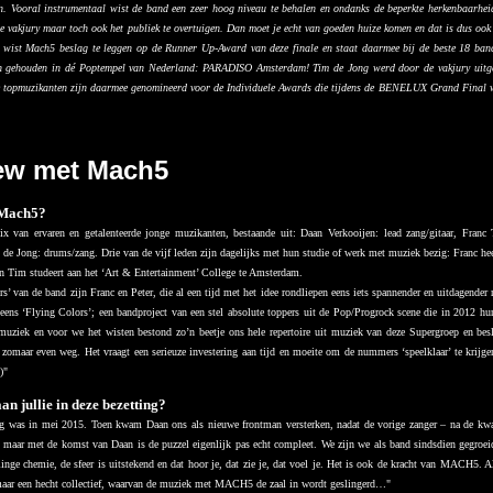
n. Vooral instrumentaal wist de band een zeer hoog niveau te behalen en ondanks de beperkte herkenbaarhei
de vakjury maar toch ook het publiek te overtuigen. Dan moet je echt van goeden huize komen en dat is dus ook
n wist Mach5 beslag te leggen op de Runner Up-Award van deze finale en staat daarmee bij de beste 18 ba
n gehouden in dé Poptempel van Nederland: PARADISO Amsterdam! Tim de Jong werd door de vakjury uitgero
de topmuzikanten zijn daarmee genomineerd voor de Individuele Awards die tijdens de BENELUX Grand Final w
iew met Mach5
 Mach5?
van ervaren en getalenteerde jonge muzikanten, bestaande uit: Daan Verkooijen: lead zang/gitaar, Franc Ti
 de Jong: drums/zang. Drie van de vijf leden zijn dagelijks met hun studie of werk met muziek bezig: Franc hee
n Tim studeert aan het ‘Art & Entertainment’ College te Amsterdam.
s’ van de band zijn Franc en Peter, die al een tijd met het idee rondliepen eens iets spannender en uitdagender
eens ‘Flying Colors’; een bandproject van een stel absolute toppers uit de Pop/Progrock scene die in 2012 hu
muziek en voor we het wisten bestond zo’n beetje ons hele repertoire uit muziek van deze Supergroep en bes
t zomaar even weg. Het vraagt een serieuze investering aan tijd en moeite om de nummers ‘speelklaar’ te krijge
)
"
an jullie in deze bezetting?
ng was in mei 2015. Toen kwam Daan ons als nieuwe frontman versterken, nadat de vorige zanger – na de kwar
 maar met de komst van Daan is de puzzel eigenlijk pas echt compleet. We zijn we als band sindsdien gegroeid.
inge chemie, de sfeer is uitstekend en dat hoor je, dat zie je, dat voel je. Het is ook de kracht van MACH5. A
maar een hecht collectief, waarvan de muziek met MACH5 de zaal in wordt geslingerd…
"