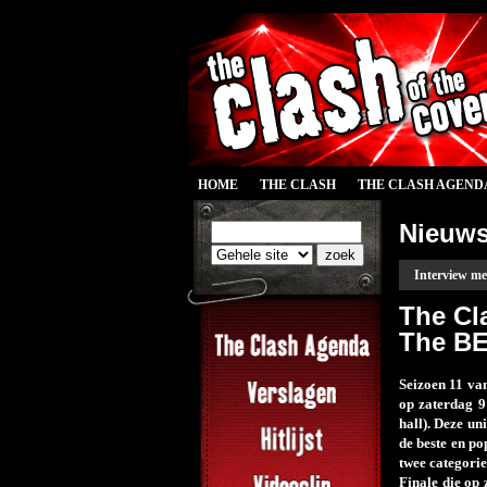
HOME
THE CLASH
THE CLASH AGEND
Nieuw
Interview me
The Cl
The BE
Seizoen 11 va
op zaterdag 9
hall). Deze un
de beste en po
twee categori
Finale die op