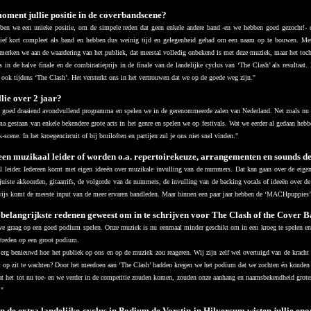
moment jullie positie in de coverbandscene?
ben we een unieke positie, om de simpele reden dat geen enkele andere band -en we hebben goed gezocht!- d
atief kort compleet als band en hebben dus weinig tijd en gelegenheid gehad om een naam op te bouwen. Met
 merken we aan de waardering van het publiek, dat meestal volledig onbekend is met deze muziek, maar het toc
s in de halve finale en de combinatieprijs in de finale van de landelijke cyclus van ‘The Clash’ als resultaat
 ook tijdens ‘The Clash’. Het versterkt ons in het vertrouwen dat we op de goede weg zijn.
"
lie over 2 jaar?
goed draaiend avondvullend programma en spelen we in de gerenommeerde zalen van Nederland. Net zoals nu t
a gestaan van enkele bekendere grote acts in het genre en spelen we op festivals. Wat we eerder al gedaan heb
-scene. In het kroegencircuit of bij bruiloften en partijen zul je ons niet snel vinden."
 een muzikaal leider of worden o.a. repertoirekeuze, arrangementen en sounds 
l leider. Iedereen komt met eigen ideeën over muzikale invulling van de nummers. Dat kan gaan over de eigen 
juiste akkoorden, gitaarrifs, de volgorde van de nummers, de invulling van de backing vocals of ideeën over de
ijs komt de meeste input van de meer ervaren bandleden. Maar binnen een paar jaar hebben de ‘MACHpuppies’ 
e belangrijkste redenen geweest om in te schrijven voor The Clash of the Cover 
we graag op een goed podium spelen. Onze muziek is nu eenmaal minder geschikt om in een kroeg te spelen e
treden op een groot podium.
erg benieuwd hoe het publiek op ons en op de muziek zou reageren. Wij zijn zelf wel overtuigd van de kracht 
et op zit te wachten? Door het meedoen aan ‘The Clash’ hadden kregen we het podium dat we zochten én konden 
at het tot nu toe- en we verder in de competitie zouden komen, zouden onze aanhang en naamsbekendheid grot
.
"
an de extra landelijke cyclus in Podium de Vorstin in Hilversum wisten jullie e