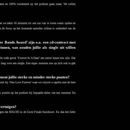
rlaten en 100% voorbereid op het podium gaan staan. We willen
aan we zeker 45 minuten tot een uur van te voren warm spelen en
en de focus op het komende optreden richten is onderdeel van de
r Bands Award’ zijn o.a. een cd-contract met
nnen, wat zouden jullie als single uit willen
n welk geval ‘Forever In A Daze’ een eerste keuze zou zijn. Dat
e lang voor een single. Een eigen nummer zou op zich ook te gek
ment jullie sterke en minder sterke punten?
oral bij ‘One Love Forever’ waar we vrijwel a capella met de hele
 en positie op het podium bij bepaalde delen van een nummer. En
overtuigen?
gen dat MACH5 in de Grote Finale thuishoort. En dan het liefst