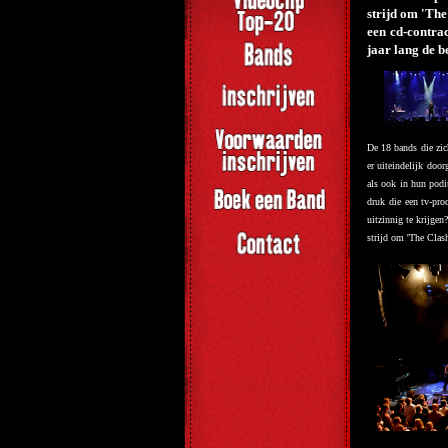
strijd om 'Th
een cd-contra
jaar lang de 
De 18 bands die zic
er uiteindelijk doo
als ook in hun podi
druk die een tv-pro
uitzinnig te krijge
strijd om 'The Clas