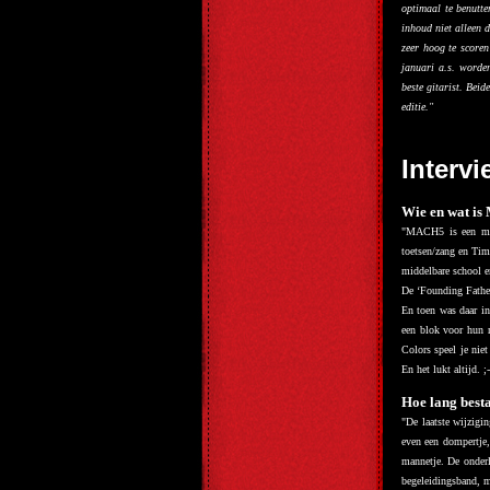
optimaal te benutte
inhoud niet alleen 
zeer hoog te score
januari a.s. worde
beste gitarist. Bei
editie."
Interv
Wie en wat is
"
MACH5 is een mix 
toetsen/zang en Tim
middelbare school e
De ‘Founding Father
En toen was daar in
een blok voor hun 
Colors speel je nie
En het lukt altijd. ;-
Hoe lang besta
"
De laatste wijzigi
even een dompertje,
mannetje. De onderl
begeleidingsband, 