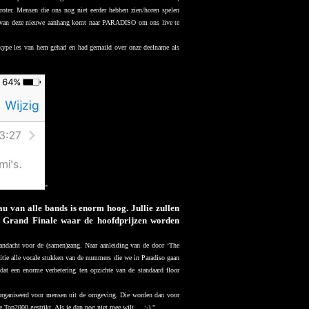
roter. Mensen die ons nog niet eerder hebben zien/horen spelen
el van deze nieuwe aanhang komt naar PARADISO om ons live te
a Skype les van hem gehad en had gemaild over onze deelname als
"
u van alle bands is enorm hoog. Jullie zullen
 Grand Finale waar de hoofdprijzen worden
aandacht voor de (samen)zang. Naar aanleiding van de door ‘The
itie alle vocale stukken van de nummers die we in Paradiso gaan
at een enorme verbetering ten opzichte van de standaard floor
organiseerd voor mensen uit de omgeving. Die worden dan voor
op2000 gestrikt. Als je dan nog niet mee wilt.... ;-) "