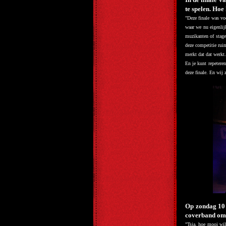
te spelen. Hoe 
"
Deze finale was vo
waar we nu eigenlij
muzikanten of stage
deze competitie ruim
merkt dat dat werkt
En je kunt repetere
deze finale. En wij
Op zondag 10 
coverband om o
"
Tsja, hoe mooi wil