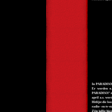
In PARADISO w
Er worden o.
PARADISO!’ e
april a.s. wo
Hitlijst die l
radio- en tv-s
Zijn jullie hi