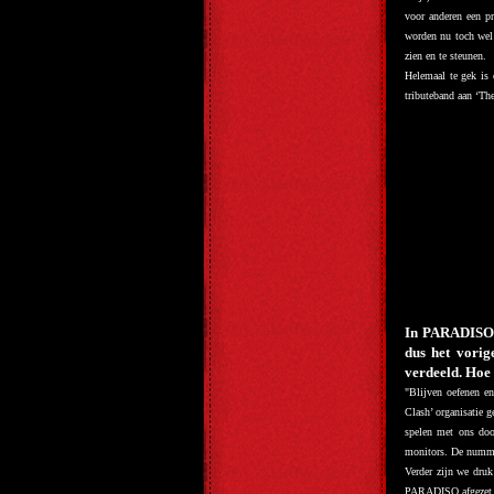
voor anderen een pr
worden nu toch wel
zien en te steunen.
Helemaal te gek is 
tributeband aan ‘Th
In PARADISO s
dus het vori
verdeeld. Hoe
"
Blijven oefenen en
Clash’ organisatie 
spelen met ons doo
monitors. De numme
Verder zijn we dru
PARADISO afgezet en