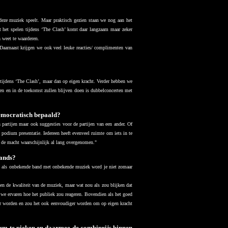
eze muziek speelt. Maar praktisch gezien staan we nog aan het
 het spelen tijdens ‘The Clash’ komt daar langzaam maar zeker
h weet te waarderen.
. Daarnaast krijgen we ook veel leuke reacties/ complimenten van
ijdens ‘The Clash’, maar dan op eigen kracht. Verder hebben we
ben en in de toekomst zullen blijven doen is dubbelconcerten met
democratisch bepaald?
partijen maar ook suggesties voor de partijen van een ander. Of
 podium presentatie. Iedereen heeft evenveel ruimte om iets in te
de macht waarschijnlijk al lang overgenomen.
"
Bands?
n als onbekende band met onbekende muziek word je niet zomaar
en de kwaliteit van de muziek, maar wat nou als zou blijken dat
we ervaren hoe het publiek zou reageren. Bovendien als het goed
er worden en zou het ook eenvoudiger worden om op eigen kracht
norm te pieken en daarmee de combiprijs binnen