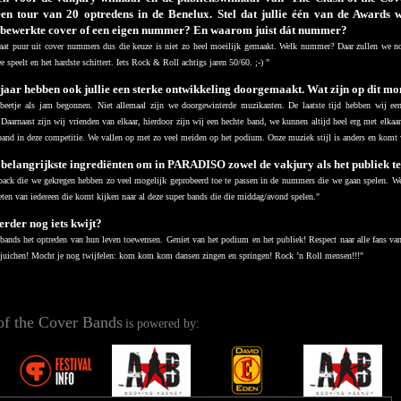
een tour van 20 optredens in de Benelux. Stel dat jullie één van de Awards wi
bewerkte cover of een eigen nummer? En waarom juist dát nummer?
taat puur uit cover nummers dus die keuze is niet zo heel moeilijk gemaakt. Welk nummer? Daar zullen we n
e speelt en het hardste schittert. Iets Rock & Roll achtigs jaren 50/60. ;-) "
jaar hebben ook jullie een sterke ontwikkeling doorgemaakt. Wat zijn op dit mo
beetje als jam begonnen. Niet allemaal zijn we doorgewinterde muzikanten. De laatste tijd hebben wij een
 Daarnaast zijn wij vrienden van elkaar, hierdoor zijn wij een hechte band, we kunnen altijd heel erg met elkaa
and in deze competitie. We vallen op met zo veel meiden op het podium. Onze muziek stijl is anders en komt w
e belangrijkste ingrediënten om in PARADISO zowel de vakjury als het publiek t
ack die we gekregen hebben zo veel mogelijk geprobeerd toe te passen in de nummers die we gaan spelen. We
ten van iedereen die komt kijken naar al deze super bands die die middag/avond spelen."
verder nog iets kwijt?
 bands het optreden van hun leven toewensen. Geniet van het podium en het publiek! Respect naar alle fans van 
ejuichen!
Mocht je nog twijfelen: kom kom kom dansen zingen en springen! Rock ’n Roll mensen!!!"
of the Cover Bands
is powered by: