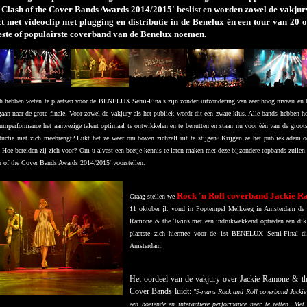
e Clash of the Cover Bands Awards 2014/2015' beslist en worden zowel de vakju
ct met videoclip met plugging en distributie in de Benelux én een tour van 20
beste of populairste coverband van de Benelux noemen.
h hebben weten te plaatsen voor de BENELUX Semi-Finals zijn zonder uitzondering van zeer hoog niveau en h
rgaan naar de grote finale. Voor zowel de vakjury als het publiek wordt dit een zware klus. Alle bands hebben 
umperformance het aanwezige talent optimaal te ontwikkelen en te benutten en staan nu voor één van de groot
ductie met zich meebrengt? Lukt het ze weer om boven zichzelf uit te stijgen? Krijgen ze het publiek ademlo
n? Hoe bereiden zij zich voor? Om u alvast een beetje kennis te laten maken met deze bijzondere topbands zullen
h of the Cover Bands Awards 2014/2015' voorstellen.
Rock 'n Roll coverband Jackie R
Graag stellen we
11 oktober jl. vond in Poptempel Melkweg in Amsterdam de fi
Ramone & the Twins met een indrukwekkend optreden een dik v
plaatste zich hiermee voor de 1st BENELUX Semi-Final d
Amsterdam.
Het oordeel van de vakjury over Jackie Ramone & th
Cover Bands luidt:
"9-mans Rock and Roll coverband Jackie
een boeiende en interactieve performance neer te zetten. M