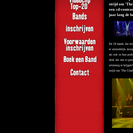
strijd om 'Th
een cd-contra
jaar lang de 
De 18 bands die zic
er uiteindelijk doo
als ook in hun podi
druk die een tv-pro
uitzinnig te krijge
strijd om 'The Clas