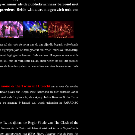
ry-winnaar als de publiekswinnaar beloond met
 optredens. Beide winnaars mogen zich ook een
et zal dan ook de vorm van de dag zijn die bepaalt welke bands
het afgelopen jaar keihard gewerkt om zowel muzikaal inhoudelijk
ste uitdagingen in hun muzikale carrière. Hoe gaan ze om met de
os stil met de verplichte ballad, maar weten ze ook het publiek
 we de hoofdrolspelers in de eindfase van deze boeiende muzikale
amone & the Twins uit Utrecht
aan u voor.
Op zondag
nale plaats van Regio West Nederland en hier behaalde Jackie
erdiende 1e plaats bij de vakjury. Jackie Ramone & the Twins
ie op zaterdag 9 januari a.s. wordt gehouden in PARADISO
e Twins tijdens de Regio-Finale van The Clash of the
 Ramone & the Twins uit Utrecht wist ook in deze Regio-Finale
et een gastoptreden van BN’er Harry Piekema wist de band het