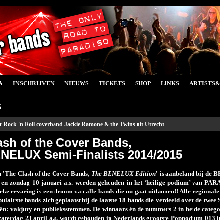
A
INSCHRIJVEN
NIEUWS
TICKETS
SHOP
LINKS
ARTISTS
s
t Rock 'n Roll coverband Jackie Ramone & the Twins uit Utrecht
ash of the Cover Bands,
NELUX Semi-Finalists 2014/2015
n 'The Clash of the Cover Bands,
The BENELUX Edition
' is aanbeland bij de
 en zondag 10 januari a.s. worden gehouden in het ‘heilige podium’ van P
ieke ervaring is een droom van alle bands die nu gaat uitkomen!! Alle regionale
pulairste bands zich geplaatst bij de laatste 18 bands die verdeeld over de twe
eën: vakjury en publieksstemmen. De winnaars én de nummers 2 in beide cate
 zaterdag 23 april a.s. wordt gehouden in Nederlands grootste Poppodium 013 i