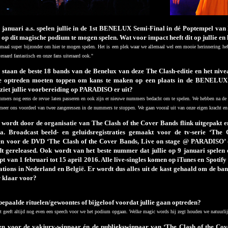
 januari a.s. spelen jullie in de 1st BENELUX Semi-Final in dé Poptempel va
p dit magische podium te mogen spelen. Wat voor impact heeft dit op jullie en 
emaal super bijzonder om hier te mogen spelen. Het is een plek waar we allemaal wel een mooie herinnering he
eraard fantastisch en onze fans uiteraard ook."
taan de beste 18 bands van de Benelux van deze The Clash-editie en het nivea
ge optreden moeten toppen om kans te maken op een plaats in de BENELUX
 ziet jullie voorbereiding op PARADISO er uit?
mmers nog eens de revue laten passeren en ook zijn er nieuwe nummers bedacht om te spelen. We hebben na de
meer ons voordeel van twee zangeressen in de nummers te stoppen. We gaan vooral uit van onze eigen kracht e
ordt door de organisatie van The Clash of the Cover Bands flink uitgepakt en
a. Broadcast beeld- en geluidsregistraties gemaakt voor de tv-serie ‘The
n voor de DVD ‘The Clash of the Cover Bands, Live on stage @ PARADISO’ 
rdt gereleased. Ook wordt van het beste nummer dat jullie op 9 januari spelen
oopt van 1 februari tot 15 april 2016. Alle live-singles komen op iTunes en Spotif
tations in Nederland en België. Er wordt dus alles uit de kast gehaald om de ba
er klaar voor?
bepaalde rituelen/gewoontes of bijgeloof voordat jullie gaan optreden?
t geeft altijd nog even een speech voor we het podium opgaan. Welke magic words hij zegt houden we natuurlij
en voor de vakjury-winnaar én de publiekswinnaar van ‘The Clash of the Cove