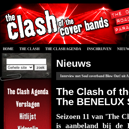
HOME
THE CLASH
THE CLASH AGENDA
INSCHRIJVEN
NIEU
Nieuws
Interview met Soul coverband Blow Out! uit
The Clash of t
The BENELUX S
Seizoen 11 van 'The C
is aanbeland bij de