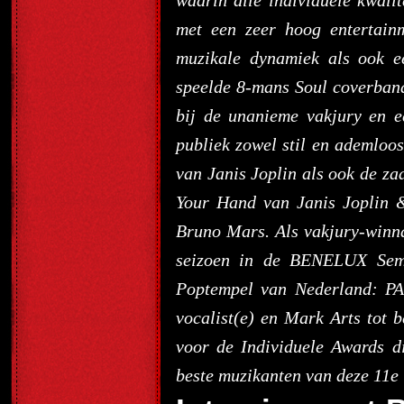
waarin alle individuele kwali
met een zeer hoog entertain
muzikale dynamiek als ook e
speelde 8-mans Soul coverban
bij de unanieme vakjury en e
publiek zowel stil en ademloo
van Janis Joplin als ook de za
Your Hand van Janis Joplin 
Bruno Mars. Als vakjury-winna
seizoen in de BENELUX Semi
Poptempel van Nederland: PA
vocalist(e) en Mark Arts tot b
voor de Individuele Awards 
beste muzikanten van deze 11e 