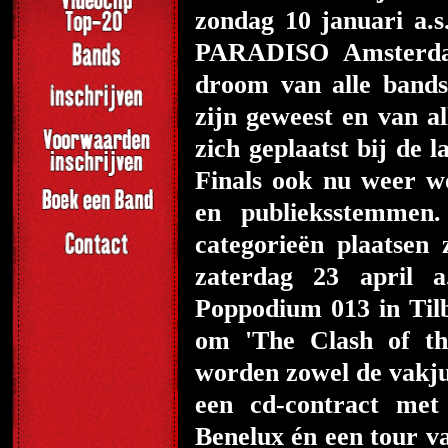
zondag 10 januari a.s
PARADISO Amsterdam
droom van alle bands
zijn geweest en van al
zich geplaatst bij de 
Finals ook nu weer w
en publieksstemme
categorieën plaatse
zaterdag 23 april a
Poppodium 013 in Tilb
om 'The Clash of th
worden zowel de vakju
een cd-contract met 
Benelux én een tour v