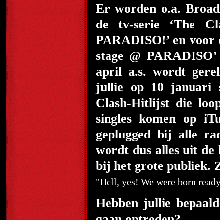
Er worden o.a. Broadc
de tv-serie ‘The C
PARADISO!’ en voor d
stage @ PARADISO’ 
april a.s. wordt ger
jullie op 10 januari
Clash-Hitlijst die loo
singles komen op iT
geplugged bij alle ra
wordt dus alles uit d
bij het grote publiek. 
"Hell, yes! We were born ready
Hebben jullie bepaalde
gaan optreden?