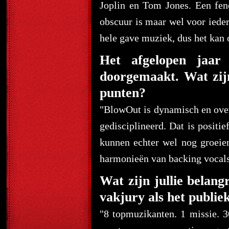
Joplin en Tom Jones. Een feno
obscuur is maar wel voor iede
hele gave muziek, dus het kan 
Het afgelopen jaar 
doorgemaakt. Wat zijn
punten?
"BlowOut is dynamisch en overt
gedisciplineerd. Dat is positi
kunnen echter wel nog groeien
harmonieën van backing vocals
Wat zijn jullie belan
vakjury als het publie
"8 topmuzikanten. 1 missie. 