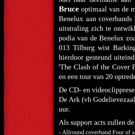
Bruce
optimaal van de m
Benelux aan coverbands b
uitstraling zich te ontwi
podia van de Benelux zoa
013 Tilburg wist Barkin
hierdoor gesteund uiteind
'The Clash of the Cover 
en een tour van 20 optred
De CD- en videoclippresent
De Ark (vh Godelievezaal
uur.
Als support acts zullen d
- Allround coverband Four of a