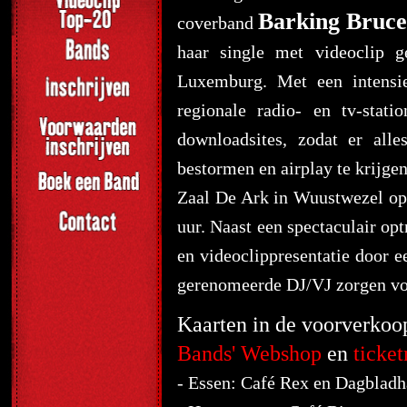
Barking Bruc
coverband
haar single met videoclip g
Luxemburg. Met een intensie
regionale radio- en tv-stat
downloadsites, zodat er all
bestormen en airplay te krijgen
Zaal De Ark in Wuustwezel op
uur. Naast een spectaculair op
en videoclippresentatie door e
gerenomeerde DJ/VJ zorgen vo
Kaarten in de voorverkoop 
Bands' Webshop
en
ticket
- Essen: Café Rex en Dagbla