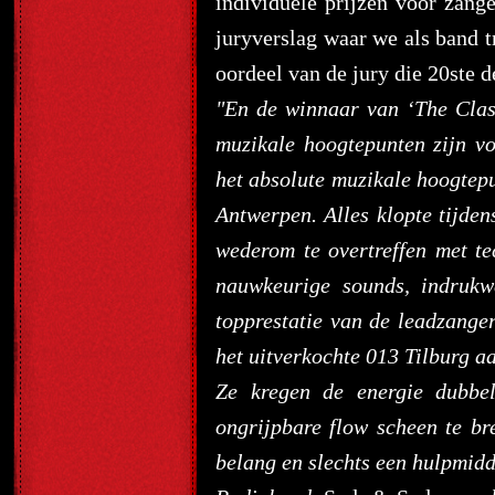
individuele prijzen voor zang
juryverslag waar we als band t
oordeel van de jury die 20ste
"En de winnaar van ‘The Clas
muzikale hoogtepunten zijn 
het absolute muzikale hoogtep
Antwerpen. Alles klopte tijde
wederom te overtreffen met te
nauwkeurige sounds, indrukw
topprestatie van de leadzange
het uitverkochte 013 Tilburg aa
Ze kregen de energie dubbe
ongrijpbare flow scheen te b
belang en slechts een hulpmid